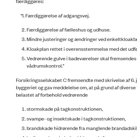
færdiggøres:
"1. Færdiggørelse af adgangsvej.
Færdiggørelse af fælleshus og udhuse.
Mindre justeringer og ændringer ved enkeltkloakb
Kloakplan rettet i overensstemmelse med det udfør
Vedrørende gulve i badeværelser skal fremsendes k
vådrumskontrol."
Forsikringsselskabet C fremsendte med skrivelse af 6. 
byggeriet og gav meddelelse om, at på grund af diverse
belastet af forbehold vedrørende
stormskade på tagkonstruktionen,
svampe- og insektskade i tagkonstruktionen,
brandskade hidrørende fra manglende brandadskil