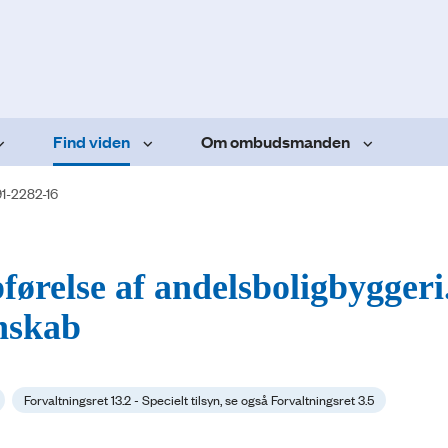
Find viden
Om ombudsmanden
91-2282-16
ørelse af andelsboligbyggeri
nskab
Forvaltningsret 13.2 - Specielt tilsyn, se også Forvaltningsret 3.5