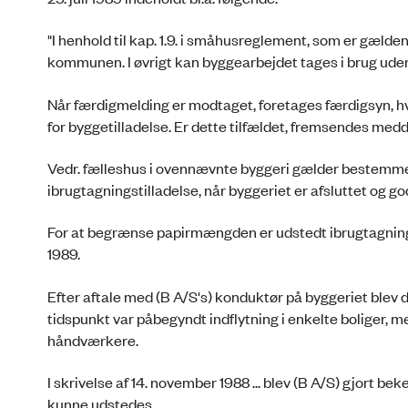
"I henhold til kap. 1.9. i småhusreglement, som er gælde
kommunen. I øvrigt kan byggearbejdet tages i brug ude
Når færdigmelding er modtaget, foretages færdigsyn, h
for byggetilladelse. Er dette tilfældet, fremsendes med
Vedr. fælleshus i ovennævnte byggeri gælder bestemmel
ibrugtagningstilladelse, når byggeriet er afsluttet og g
For at begrænse papirmængden er udstedt ibrugtagningst
1989.
Efter aftale med (B A/S's) konduktør på byggeriet blev 
tidspunkt var påbegyndt indflytning i enkelte boliger, m
håndværkere.
I skrivelse af 14. november 1988 ... blev (B A/S) gjort b
kunne udstedes.