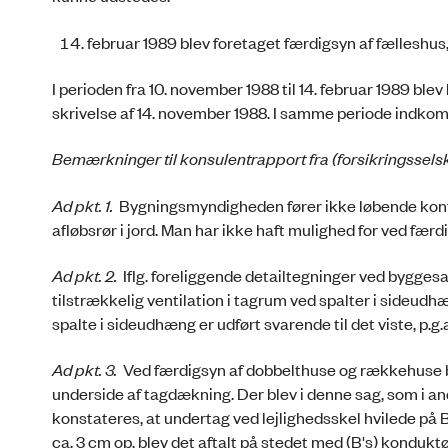
februar 1989 blev foretaget færdigsyn af fælleshus
I perioden fra 10. november 1988 til 14. februar 1989 blev
skrivelse af 14. november 1988. I samme periode indkom m
Bemærkninger til konsulentrapport fra (forsikringssels
Ad pkt. 1.
Bygningsmyndigheden fører ikke løbende kont
afløbsrør i jord. Man har ikke haft mulighed for ved fær
Ad pkt. 2.
Iflg. foreliggende detailtegninger ved bygges
tilstrækkelig ventilation i tagrum ved spalter i sideud
spalte i sideudhæng er udført svarende til det viste, p.
Ad pkt. 3.
Ved færdigsyn af dobbelthuse og rækkehuse blive
underside af tagdækning. Der blev i denne sag, som i and
konstateres, at undertag ved lejlighedsskel hvilede på
ca. 3 cm op, blev det aftalt på stedet med (B's) kondukt