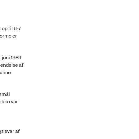
op til 6-7
torme er
 juni 1989
endelse af
kunne
gsmål
ikke var
s svar af