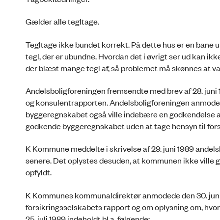
Gælder alle tegltage.
Tegltage ikke bundet korrekt. På dette hus er en bane un
tegl, der er ubundne. Hvordan det i øvrigt ser ud kan ikk
der blæst mange tegl af, så problemet må skønnes at være 
Andelsboligforeningen fremsendte med brev af 28. juni 1
og konsulentrapporten. Andelsboligforeningen anmo
byggeregnskabet også ville indebære en godkendelse af
godkende byggeregnskabet uden at tage hensyn til fors
K Kommune meddelte i skrivelse af 29. juni 1989 andels
senere. Det oplystes desuden, at kommunen ikke ville 
opfyldt.
K Kommunes kommunaldirektør anmodede den 30. juni 
forsikringsselskabets rapport og om oplysning om, hvorv
25. juli 1989 indeholdt bl.a. følgende: