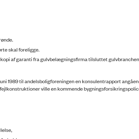
rønde.
te skal foreligge.
opi af garanti fra gulvbelægningsfirma tilsluttet gulvbranche
juni 1989 til andelsboligforeningen en konsulentrapport angåe
 fejlkonstruktioner ville en kommende bygningsforsikringspolic
lelse,