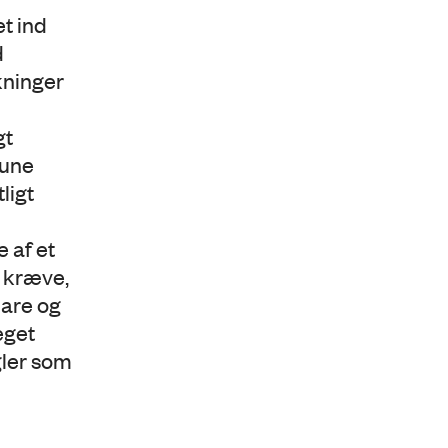
t ind
d
kninger
gt
mune
ligt
 af et
t kræve,
lare og
eget
gler som