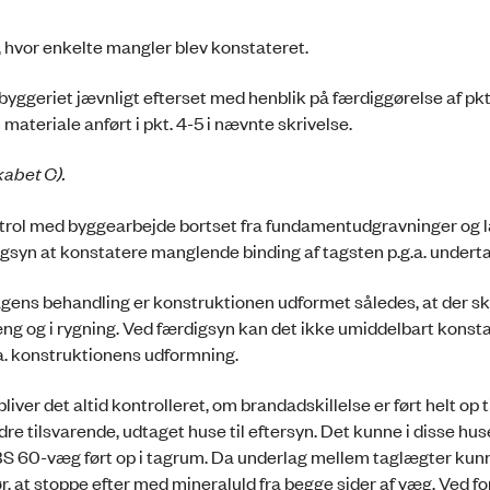
, hvor enkelte mangler blev konstateret.
 byggeriet jævnligt efterset med henblik på færdiggørelse af pkt. 
ateriale anført i pkt. 4-5 i nævnte skrivelse.
kabet C).
rol med byggearbejde bortset fra fundamentudgravninger og l
digsyn at konstatere manglende binding af tagsten p.g.a. underta
agens behandling er konstruktionen udformet således, at der s
hæng og i rygning. Ved færdigsyn kan det ikke umiddelbart konst
g.a. konstruktionens udformning.
r det altid kontrolleret, om brandadskillelse er ført helt op ti
re tilsvarende, udtaget huse til eftersyn. Det kunne i disse hus
 BS 60-væg ført op i tagrum. Da underlag mellem taglægter kunn
ør, at stoppe efter med mineraluld fra begge sider af væg. Ved f