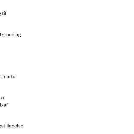
 til
d grundlag
2. marts
te
b af
gstilladelse