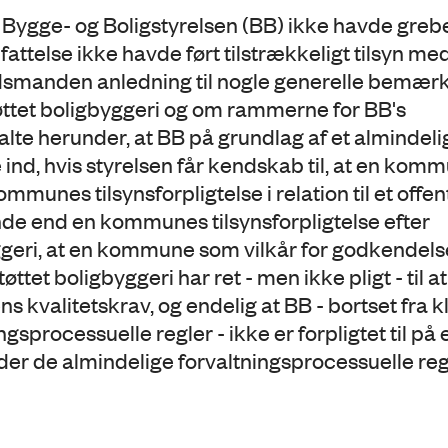
 Bygge- og Boligstyrelsen (BB) ikke havde grebe
attelse ikke havde ført tilstrækkeligt tilsyn me
udsmanden anledning til nogle generelle bemær
øttet boligbyggeri og om rammerne for BB's
e herunder, at BB på grundlag af et almindeli
de ind, hvis styrelsen får kendskab til, at en kom
mmunes tilsynsforpligtelse i relation til et offent
nde end en kommunes tilsynsforpligtelse efter
eri, at en kommune som vilkår for godkendelse
tet boligbyggeri har ret - men ikke pligt - til a
 kvalitetskrav, og endelig at BB - bortset fra k
gsprocessuelle regler - ikke er forpligtet til på 
der de almindelige forvaltningsprocessuelle re