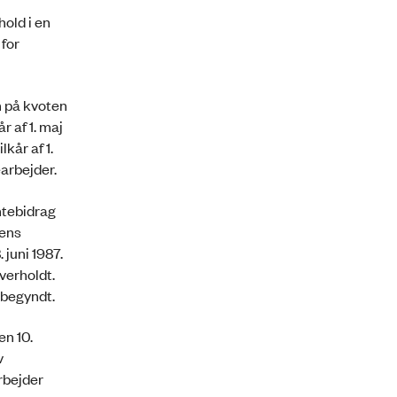
old i en
for
n på kvoten
r af 1. maj
kår af 1.
arbejder.
ntebidrag
sens
 juni 1987.
overholdt.
åbegyndt.
n 10.
v
rbejder