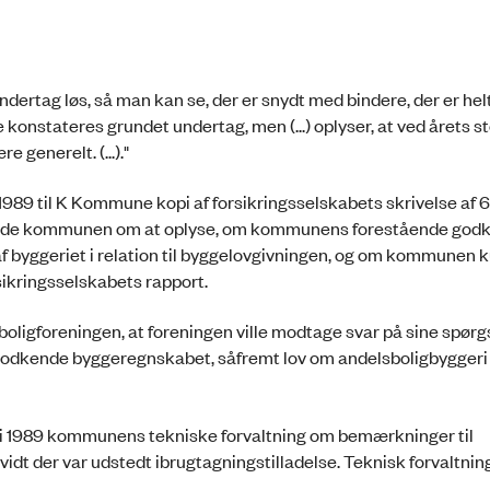
dertag løs, så man kan se, der er snydt med bindere, der er helt 
e konstateres grundet undertag, men (...) oplyser, at ved årets s
generelt. (...)."
989 til K Kommune kopi af forsikringsselskabets skrivelse af 6.
dede kommunen om at oplyse, om kommunens forestående godk
 byggeriet i relation til byggelovgivningen, og om kommunen 
ikringsselskabets rapport.
boligforeningen, at foreningen ville modtage svar på sine spør
godkende byggeregnskabet, såfremt lov om andelsboligbyggeri 
1989 kommunens tekniske forvaltning om bemærkninger til
idt der var udstedt ibrugtagningstilladelse. Teknisk forvaltning