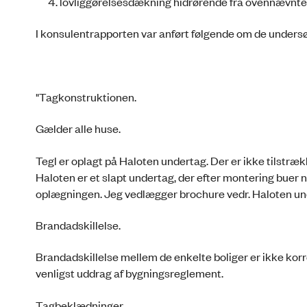
lovliggørelsesdækning hidrørende fra ovennævnte 
I konsulentrapporten var anført følgende om de undersø
"Tagkonstruktionen.
Gælder alle huse.
Tegl er oplagt på Haloten undertag. Der er ikke tilstræk
Haloten er et slapt undertag, der efter montering buer n
oplægningen. Jeg vedlægger brochure vedr. Haloten un
Brandadskillelse.
Brandadskillelse mellem de enkelte boliger er ikke korre
venligst uddrag af bygningsreglement.
Tagbeklædninger.