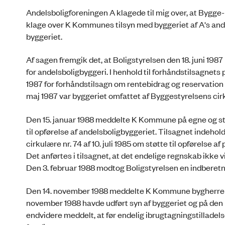
Andelsboligforeningen A klagede til mig over, at Bygge
klage over K Kommunes tilsyn med byggeriet af A's and
byggeriet.
Af sagen fremgik det, at Boligstyrelsen den 18. juni 19
for andelsboligbyggeri. I henhold til forhåndstilsagnets 
1987 for forhåndstilsagn om rentebidrag og reservation på
maj 1987 var byggeriet omfattet af Byggestyrelsens cirk
Den 15. januar 1988 meddelte K Kommune på egne og s
til opførelse af andelsboligbyggeriet. Tilsagnet indehol
cirkulære nr. 74 af 10. juli 1985 om støtte til opførelse af
Det anførtes i tilsagnet, at det endelige regnskab ikke v
Den 3. februar 1988 modtog Boligstyrelsen en indberetn
Den 14. november 1988 meddelte K Kommune bygherren (
november 1988 havde udført syn af byggeriet og på den ba
endvidere meddelt, at før endelig ibrugtagningstillade