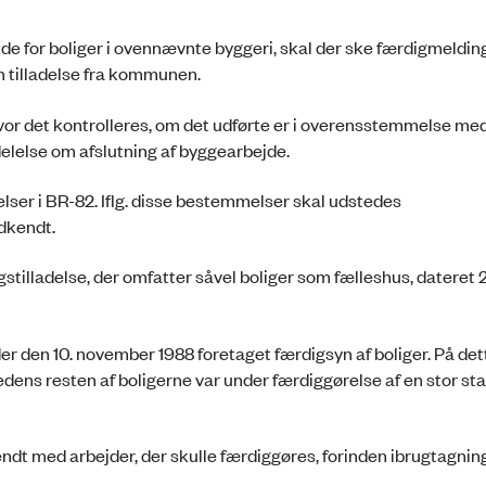
nde for boliger i ovennævnte byggeri, skal der ske færdigmelding
n tilladelse fra kommunen.
vor det kontrolleres, om det udførte er i overensstemmelse me
delelse om afslutning af byggearbejde.
ser i BR-82. Iflg. disse bestemmelser skal udstedes
odkendt.
illadelse, der omfatter såvel boliger som fælleshus, dateret 
der den 10. november 1988 foretaget færdigsyn af boliger. På det
edens resten af boligerne var under færdiggørelse af en stor sta
ekendt med arbejder, der skulle færdiggøres, forinden ibrugtagnin