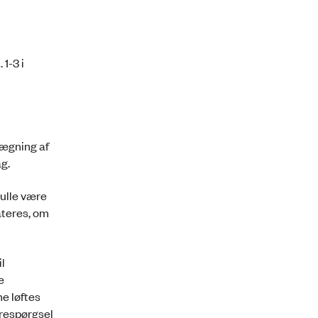
1-3 i
ægning af
g.
kulle være
ateres, om
l
e
e løftes
orespørgsel