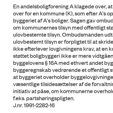
En andelsboligforening A klagede over, at
over for en kommune (K), som efter A's opf
byggeriet af A's boliger. Sagen gav omb
om kommunernes tilsyn med offentligt st
ulovbestemte tilsyn. Ombudsmanden udtalt
ulovbestemt tilsyn er forpligtet til at skri
ikke efterlever lovgivningens krav, at en ko
støttet boligbyggeri ikke er mere vidtgåe
byggelovens § 16A med ethvert andet bygg
byggeregnskab vedrørende et offentligt støt
at byggeriet overholder byggelovgivningens
væsentlige tilsidesættelser af de forvaltnin
initiativ at påse, om kommunerne overhol
f.eks. partshøringspligten.
J.nr. 1991-2282-16