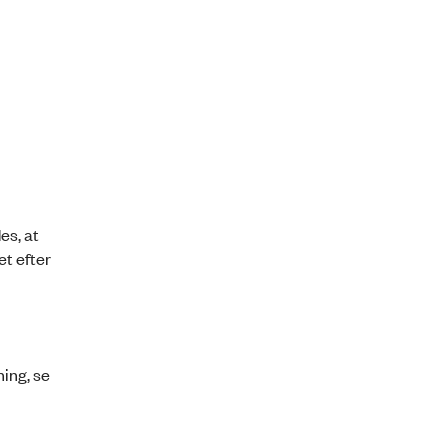
es, at
et efter
ning, se