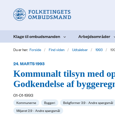
Klage til ombudsmanden
Arbejdsområder
Du er her:
Forside
Find viden
Udtalelser
1993
19
24. MARTS 1993
Kommunalt tilsyn med opf
Godkendelse af byggereg
01-01-1993
Kommunerne
Byggeri
Boligformer 3.9 - Andre spørgsmål
Miljøret 2.9 - Andre spørgsmål