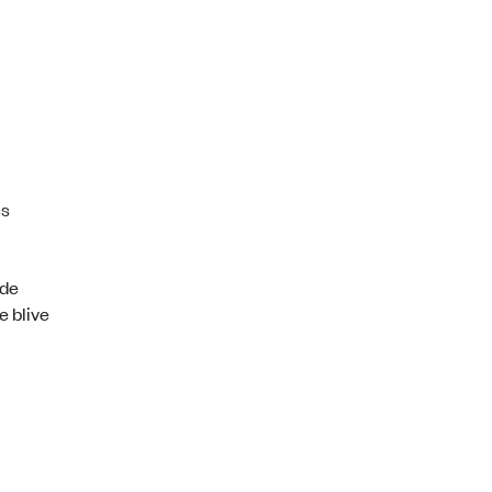
ns
nde
e blive