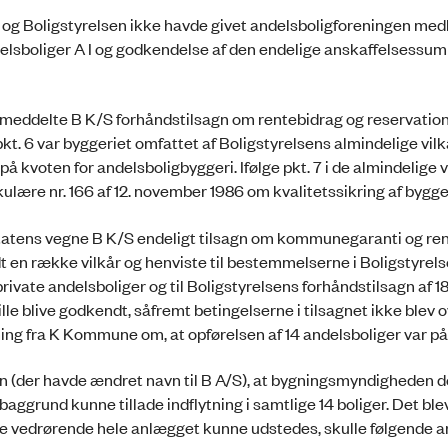
- og Boligstyrelsen ikke havde givet andelsboligforeningen medh
elsboliger A I og godkendelse af den endelige anskaffelsessum 
87 meddelte B K/S forhåndstilsagn om rentebidrag og reservatio
pkt. 6 var byggeriet omfattet af Boligstyrelsens almindelige vilkå
 kvoten for andelsboligbyggeri. Ifølge pkt. 7 i de almindelige vil
ulære nr. 166 af 12. november 1986 om kvalitetssikring af bygge
tatens vegne B K/S endeligt tilsagn om kommunegaranti og re
dt en række vilkår og henviste til bestemmelserne i Boligstyrel
 private andelsboliger og til Boligstyrelsens forhåndstilsagn af 18.
ille blive godkendt, såfremt betingelserne i tilsagnet ikke blev 
ing fra K Kommune om, at opførelsen af 14 andelsboliger var p
der havde ændret navn til B A/S), at bygningsmyndigheden de
ggrund kunne tillade indflytning i samtlige 14 boliger. Det ble
lse vedrørende hele anlægget kunne udstedes, skulle følgende a