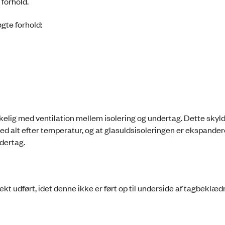
forhold.
gte forhold:
kelig med ventilation mellem isolering og undertag. Dette skyld
ed alt efter temperatur, og at glasuldsisoleringen er ekspander
dertag.
kt udført, idet denne ikke er ført op til underside af tagbeklæd