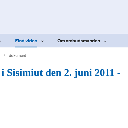
Find viden
Om ombudsmanden
t
dokument
i Sisimiut den 2. juni 2011 -