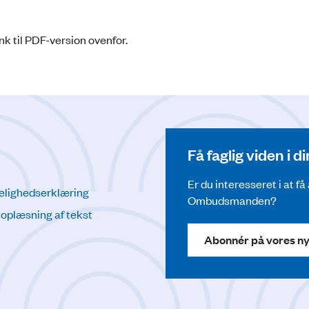
k til PDF-version ovenfor.
Få faglig viden i 
Er du interesseret i at f
elighedserklæring
Ombudsmanden?
l oplæsning af tekst
Abonnér på vores n