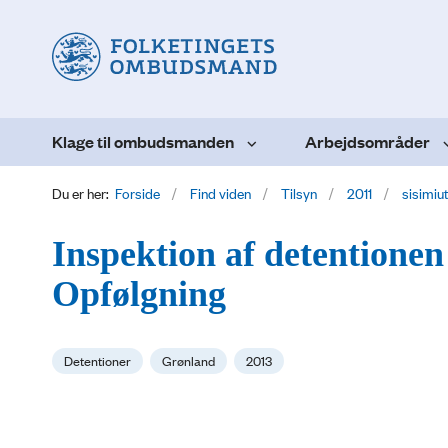
Klage til ombudsmanden
Arbejdsområder
Du er her:
Forside
Find viden
Tilsyn
2011
sisimiu
Inspektion af detentionen 
Opfølgning
Detentioner
Grønland
2013