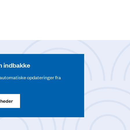
din indbakke
å automatiske opdateringer fra
yheder