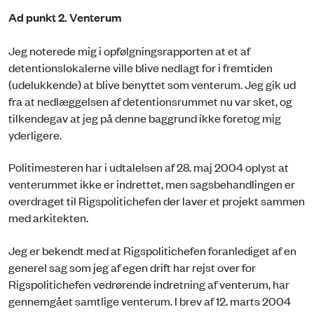
Ad punkt 2. Venterum
Jeg noterede mig i opfølgningsrapporten at et af
detentionslokalerne ville blive nedlagt for i fremtiden
(udelukkende) at blive benyttet som venterum. Jeg gik ud
fra at nedlæggelsen af detentionsrummet nu var sket, og
tilkendegav at jeg på denne baggrund ikke foretog mig
yderligere.
Politimesteren har i udtalelsen af 28. maj 2004 oplyst at
venterummet ikke er indrettet, men sagsbehandlingen er
overdraget til Rigspolitichefen der laver et projekt sammen
med arkitekten.
Jeg er bekendt med at Rigspolitichefen foranlediget af en
generel sag som jeg af egen drift har rejst over for
Rigspolitichefen vedrørende indretning af venterum, har
gennemgået samtlige venterum. I brev af 12. marts 2004