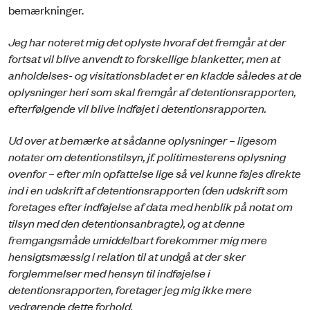
bemærkninger.
Jeg har noteret mig det oplyste hvoraf det fremgår at der
fortsat vil blive anvendt to forskellige blanketter, men at
anholdelses- og visitationsbladet er en kladde således at de
oplysninger heri som skal fremgår af detentionsrapporten,
efterfølgende vil blive indføjet i detentionsrapporten.
Ud over at bemærke at sådanne oplysninger – ligesom
notater om detentionstilsyn, jf. politimesterens oplysning
ovenfor – efter min opfattelse lige så vel kunne føjes direkte
ind i en udskrift af detentionsrapporten (den udskrift som
foretages efter indføjelse af data med henblik på notat om
tilsyn med den detentionsanbragte), og at denne
fremgangsmåde umiddelbart forekommer mig mere
hensigtsmæssig i relation til at undgå at der sker
forglemmelser med hensyn til indføjelse i
detentionsrapporten, foretager jeg mig ikke mere
vedrørende dette forhold.