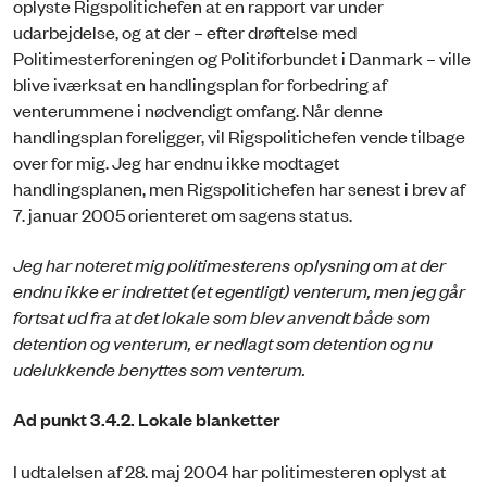
oplyste Rigspolitichefen at en rapport var under
udarbejdelse, og at der – efter drøftelse med
Politimesterforeningen og Politiforbundet i Danmark – ville
blive iværksat en handlingsplan for forbedring af
venterummene i nødvendigt omfang. Når denne
handlingsplan foreligger, vil Rigspolitichefen vende tilbage
over for mig. Jeg har endnu ikke modtaget
handlingsplanen, men Rigspolitichefen har senest i brev af
7. januar 2005 orienteret om sagens status.
Jeg har noteret mig politimesterens oplysning om at der
endnu ikke er indrettet (et egentligt) venterum, men jeg går
fortsat ud fra at det lokale som blev anvendt både som
detention og venterum, er nedlagt som detention og nu
udelukkende benyttes som venterum.
Ad punkt 3.4.2. Lokale blanketter
I udtalelsen af 28. maj 2004 har politimesteren oplyst at