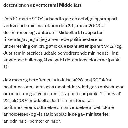
detentionen og venterum i Middelfart
Den 10. marts 2004 udsendte jeg en opfølgningsrapport
vedrørende min inspektion den 29. januar 2003 af
detentionen og venterum i Middelfart. I rapporten
tilkendegav jeg at jeg afventede politimesterens
underretning om brug af lokale blanketter (punkt 3.4.2.) og
Justitsministeriets udtalelse vedrørende min henstilling
angående huller og åbne gab i detentionslokalerne (punkt
1.).
Jeg modtog herefter en udtalelse af 28. maj 2004 fra
politimesteren som også indeholder yderligere oplysninger
om indretning af venterum, jf. rapportens punkt 2. I brev af
22. juli 2004 meddelte Justitsministeriet at
politimesterens udtalelse om anvendelse af det lokale
anholdelses- og visitationsblad ikke gav ministeriet
anledning til bemærkninger.