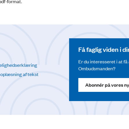
pdf-format.
Få faglig viden i 
Er du interesseret i at f
elighedserklæring
Ombudsmanden?
l oplæsning af tekst
Abonnér på vores n