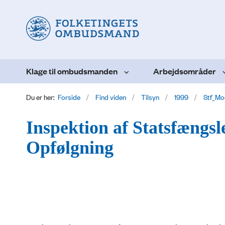
Klage til ombudsmanden
Arbejdsområder
Du er her:
Forside
Find viden
Tilsyn
1999
Stf_Mo
Inspektion af Statsfængsl
Opfølgning