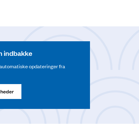
din indbakke
å automatiske opdateringer fra
yheder