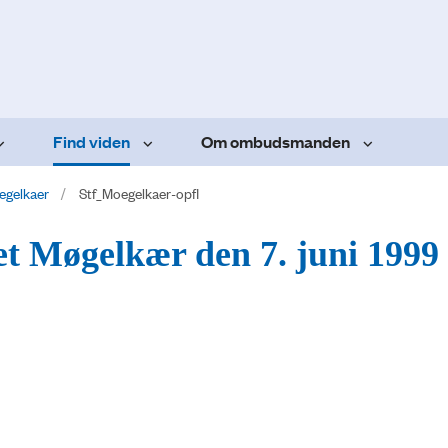
Find viden
Om ombudsmanden
egelkaer
Stf_Moegelkaer-opfl
et Møgelkær den 7. juni 1999 