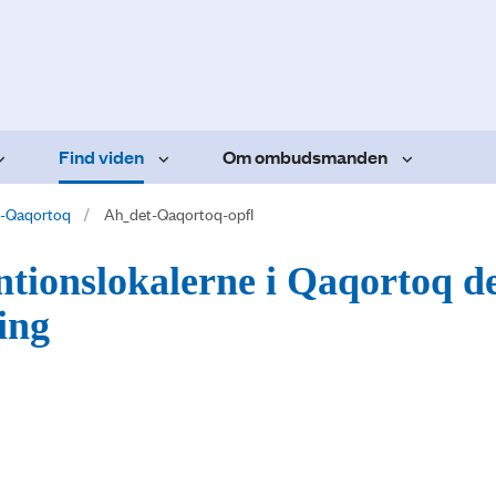
Find viden
Om ombudsmanden
-Qaqortoq
Ah_det-Qaqortoq-opfl
entionslokalerne i Qaqortoq d
ing