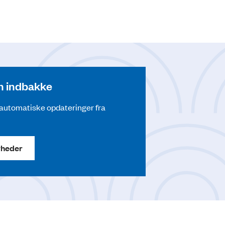
din indbakke
å automatiske opdateringer fra
yheder