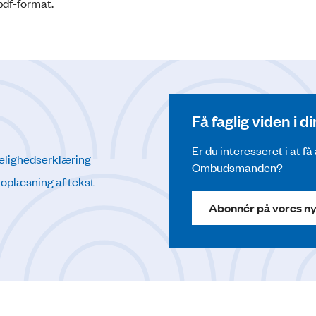
pdf-format.
Få faglig viden i 
Er du interesseret i at f
elighedserklæring
Ombudsmanden?
l oplæsning af tekst
Abonnér på vores n