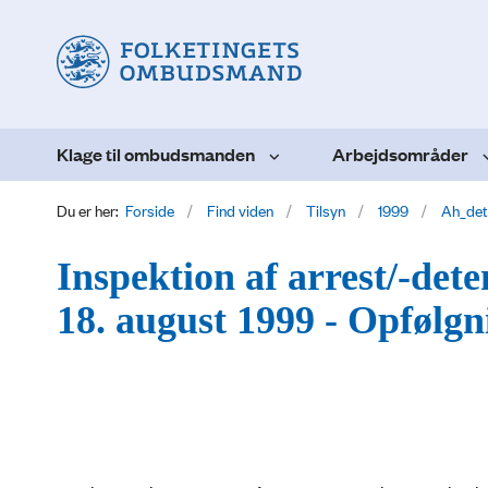
Klage til ombudsmanden
Arbejdsområder
Du er her:
Forside
Find viden
Tilsyn
1999
Ah_det
Inspektion af arrest/-det
18. august 1999 - Opfølgn