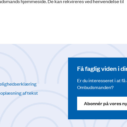
budsmands hjemmeside. De kan rekvireres ved henvendelse til
Få faglig viden i 
Er du interesseret i at f
elighedserklæring
Ombudsmanden?
l oplæsning af tekst
Abonnér på vores n