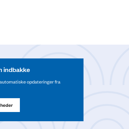
din indbakke
å automatiske opdateringer fra
yheder