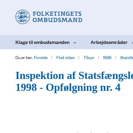
Klage til ombudsmanden
Arbejdsområder
Du er her:
Forside
Find viden
Tilsyn
1998
Statsf
Inspektion af Statsfængsl
1998 - Opfølgning nr. 4