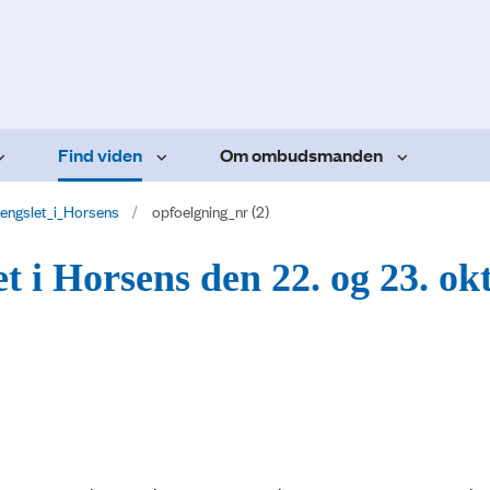
Find viden
Om ombudsmanden
aengslet_i_Horsens
opfoelgning_nr (2)
et i Horsens den 22. og 23. ok