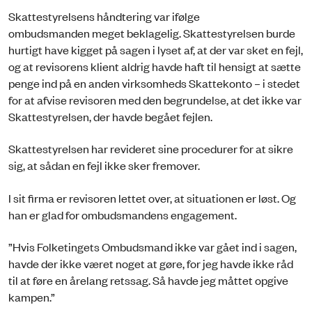
Skattestyrelsens håndtering var ifølge
ombudsmanden meget beklagelig. Skattestyrelsen burde
hurtigt have kigget på sagen i lyset af, at der var sket en fejl,
og at revisorens klient aldrig havde haft til hensigt at sætte
penge ind på en anden virksomheds Skattekonto – i stedet
for at afvise revisoren med den begrundelse, at det ikke var
Skattestyrelsen, der havde begået fejlen.
Skattestyrelsen har revideret sine procedurer for at sikre
sig, at sådan en fejl ikke sker fremover.
I sit firma er revisoren lettet over, at situationen er løst. Og
han er glad for ombudsmandens engagement.
”Hvis Folketingets Ombudsmand ikke var gået ind i sagen,
havde der ikke været noget at gøre, for jeg havde ikke råd
til at føre en årelang retssag. Så havde jeg måttet opgive
kampen.”