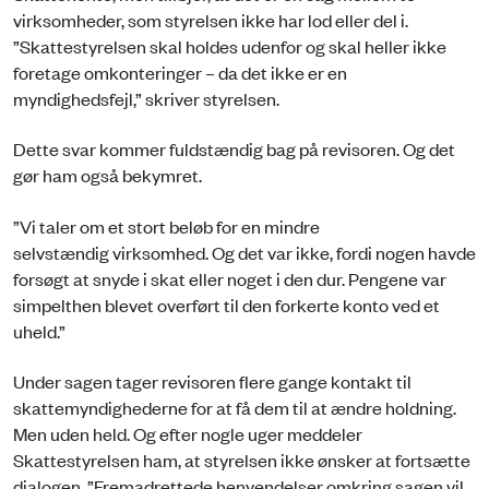
virksomheder, som styrelsen ikke har lod eller del i.
”Skattestyrelsen skal holdes udenfor og skal heller ikke
foretage omkonteringer – da det ikke er en
myndighedsfejl,” skriver styrelsen.
Dette svar kommer fuldstændig bag på revisoren. Og det
gør ham også bekymret.
”Vi taler om et stort beløb for en mindre
selvstændig virksomhed. Og det var ikke, fordi nogen havde
forsøgt at snyde i skat eller noget i den dur. Pengene var
simpelthen blevet overført til den forkerte konto ved et
uheld.”
Under sagen tager revisoren flere gange kontakt til
skattemyndighederne for at få dem til at ændre holdning.
Men uden held. Og efter nogle uger meddeler
Skattestyrelsen ham, at styrelsen ikke ønsker at fortsætte
dialogen. ”Fremadrettede henvendelser omkring sagen vil