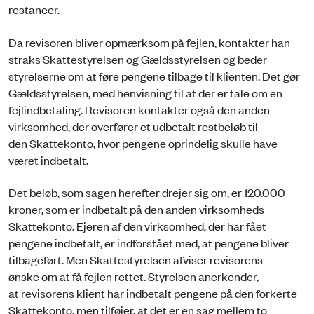
restancer.
Da revisoren bliver opmærksom på fejlen, kontakter han
straks Skattestyrelsen og Gældsstyrelsen og beder
styrelserne om at føre pengene tilbage til klienten. Det gør
Gældsstyrelsen, med henvisning til at der er tale om en
fejlindbetaling. Revisoren kontakter også den anden
virksomhed, der overfører et udbetalt restbeløb til
den Skattekonto, hvor pengene oprindelig skulle have
været indbetalt.
Det beløb, som sagen herefter drejer sig om, er 120.000
kroner, som er indbetalt på den anden virksomheds
Skattekonto. Ejeren af den virksomhed, der har fået
pengene indbetalt, er indforstået med, at pengene bliver
tilbageført. Men Skattestyrelsen afviser revisorens
ønske om at få fejlen rettet. Styrelsen anerkender,
at revisorens klient har indbetalt pengene på den forkerte
Skattekonto, men tilføjer, at det er en sag mellem to