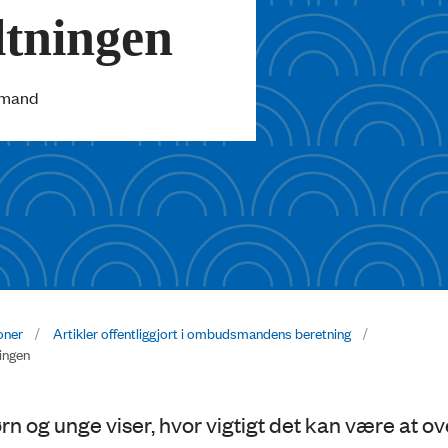
altningen
smand
oner
Artikler offentliggjort i ombudsmandens beretning
ningen
 og unge viser, hvor vigtigt det kan være at o