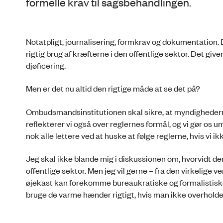
formelle krav til sagsbehandlingen.
Notatpligt, journalisering, formkrav og dokumentation. D
rigtig brug af kræfterne i den offentlige sektor. Det give
djøficering.
Men er det nu altid den rigtige måde at se det på?
Ombudsmandsinstitutionen skal sikre, at myndighederne
reflekterer vi også over reglernes formål, og vi gør os 
nok alle lettere ved at huske at følge reglerne, hvis vi ik
Jeg skal ikke blande mig i diskussionen om, hvorvidt der 
offentlige sektor. Men jeg vil gerne – fra den virkelige v
øjekast kan forekomme bureaukratiske og formalistiske
bruge de varme hænder rigtigt, hvis man ikke overhold