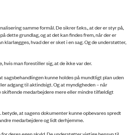
alisering samme formål. De sikrer f.eks., at der er styr på,
på dette grundlag, og at det kan findes frem, når der er
kan klarlægges, hvad der er sket i en sag. Og de understøtter,
hvis man forestiller sig, at de ikke var der.
, at sagsbehandlingen kunne holdes på mundtligt plan uden
ler adgang til aktindsigt. Og at myndigheden – når
 skiftende medarbejdere mere eller mindre tilfældigt
ks. betyde, at sagens dokumenter kunne opbevares spredt
hos andre medarbejdere og lidt derhjemme.
 for deres egen skyld. De understøtter vigtige hensyn til