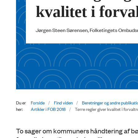
kvalitet i forv
Jørgen Steen Sørensen, Folketingets Ombud
Du er
Forside
Find viden
Beretninger og andre publikati
her:
Artikler i FOB 2018
Tørre regler giver kvalitet i forvalt
To sager om kommuners håndtering af børn