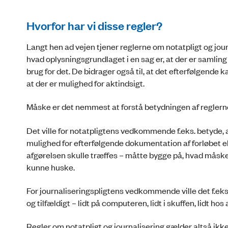
Hvorfor har vi disse regler?
Langt hen ad vejen tjener reglerne om notatpligt og journ
hvad oplysningsgrundlaget i en sag er, at der er samling 
brug for det. De bidrager også til, at det efterfølgende 
at der er mulighed for aktindsigt.
Måske er det nemmest at forstå betydningen af reglerne, 
Det ville for notatpligtens vedkommende f.eks. betyde
mulighed for efterfølgende dokumentation af forløbet el
afgørelsen skulle træffes – måtte bygge på, hvad måske
kunne huske.
For journaliseringspligtens vedkommende ville det f.e
og tilfældigt – lidt på computeren, lidt i skuffen, lidt 
Regler om notatpligt og journalisering gælder altså ikke