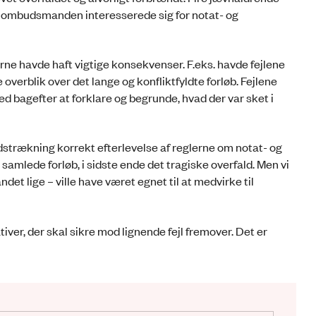
Og ombudsmanden interesserede sig for notat- og
rne havde haft vigtige konsekvenser. F.eks. havde fejlene
erblik over det lange og konfliktfyldte forløb. Fejlene
 bagefter at forklare og begrunde, hvad der var sket i
n udstrækning korrekt efterlevelse af reglerne om notat- og
t samlede forløb, i sidste ende det tragiske overfald. Men vi
ndet lige – ville have været egnet til at medvirke til
er, der skal sikre mod lignende fejl fremover. Det er