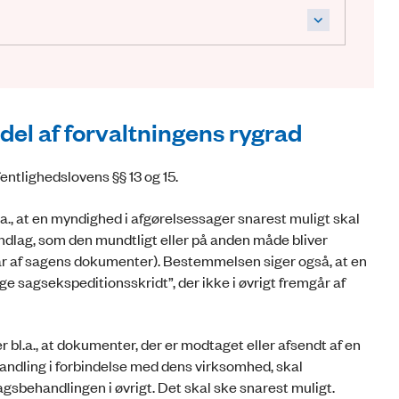
 del af forvaltningens rygrad
entlighedslovens §§ 13 og 15.
a., at en myndighed i afgørelsessager snarest muligt skal
ndlag, som den mundtligt eller på anden måde bliver
r af sagens dokumenter). Bestemmelsen siger også, at en
 sagsekspeditionsskridt”, der ikke i øvrigt fremgår af
 bl.a., at dokumenter, der er modtaget eller afsendt af en
andling i forbindelse med dens virksomhed, skal
sagsbehandlingen i øvrigt. Det skal ske snarest muligt.