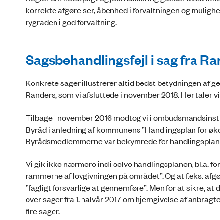
korrekte afgørelser, åbenhed i forvaltningen og mulighe
rygraden i god forvaltning.
Sagsbehandlingsfejl i sag fra R
Konkrete sager illustrerer altid bedst betydningen af ge
Randers, som vi afsluttede i november 2018. Her taler vi
Tilbage i november 2016 modtog vi i ombudsmandsinst
Byråd i anledning af kommunens ”Handlingsplan for øko
Byrådsmedlemmerne var bekymrede for handlingsplanen
Vi gik ikke nærmere ind i selve handlingsplanen, bl.a. for
rammerne af lovgivningen på området”. Og at f.eks. afg
”fagligt forsvarlige at gennemføre”. Men for at sikre, at 
over sager fra 1. halvår 2017 om hjemgivelse af anbrag
fire sager.