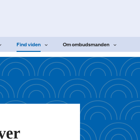
Find viden
Om ombudsmanden
ver