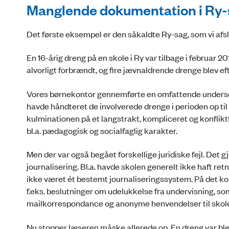
Manglende dokumentation i Ry-
Det første eksempel er den såkaldte Ry-sag, som vi afsl
En 16-årig dreng på en skole i Ry var tilbage i februar 
alvorligt forbrændt, og fire jævnaldrende drenge blev
Vores børnekontor gennemførte en omfattende unders
havde håndteret de involverede drenge i perioden op til 
kulminationen på et langstrakt, kompliceret og konfliktf
bl.a. pædagogisk og socialfaglig karakter.
Men der var også begået forskellige juridiske fejl. Det gja
journalisering. Bl.a. havde skolen generelt ikke haft retn
ikke været ét bestemt journaliseringssystem. På det konkr
f.eks. beslutninger om udelukkelse fra undervisning, som d
mailkorrespondance og anonyme henvendelser til skolen
Nu stopper læseren måske allerede op. En dreng var blev