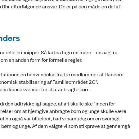
d for efterfølgende ansvar. De er på den måde en del af
anders
nerelle principper. Så lad os tage en mere – en sag fra
 om en anden form for formelle regler.
itutionen en henvendelse fra tre medlemmer af Randers
nomisk stabilisering af Familieområdet 2.0”.
s konsekvenser for bl.a. anbragte børn.
di den udtrykkeligt sagde, at alt skulle ske ”inden for
ørelser om at hjemgive anbragte børn og unge skulle være
det nu også var tilfældet, bad vi samtidig om en oversigt
te børn og unge. Af dem valgte vi som stikprøve at gennemgå