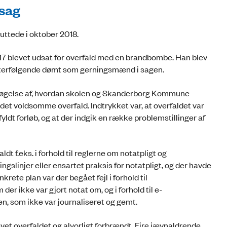
sag
uttede i oktober 2018.
2017 blevet udsat for overfald med en brandbombe. Han blev
 efterfølgende dømt som gerningsmænd i sagen.
øgelse af, hvordan skolen og Skanderborg Kommune
det voldsomme overfald. Indtrykket var, at overfaldet var
yldt forløb, og at der indgik en række problemstillinger af
ldt f.eks. i forhold til reglerne om notatpligt og
ingslinjer eller ensartet praksis for notatpligt, og der havde
ete plan var der begået fejl i forhold til
er ikke var gjort notat om, og i forhold til e-
, som ikke var journaliseret og gemt.
et overfaldet og alvorligt forbrændt. Fire jævnaldrende