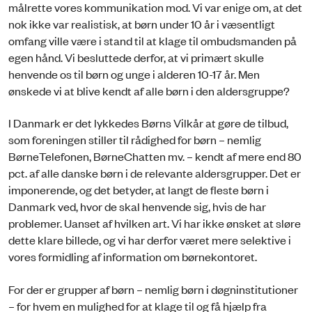
målrette vores kommunikation mod. Vi var enige om, at det
nok ikke var realistisk, at børn under 10 år i væsentligt
omfang ville være i stand til at klage til ombudsmanden på
egen hånd. Vi besluttede derfor, at vi primært skulle
henvende os til børn og unge i alderen 10-17 år. Men
ønskede vi at blive kendt af alle børn i den aldersgruppe?
I Danmark er det lykkedes Børns Vilkår at gøre de tilbud,
som foreningen stiller til rådighed for børn – nemlig
BørneTelefonen, BørneChatten mv. – kendt af mere end 80
pct. af alle danske børn i de relevante aldersgrupper. Det er
imponerende, og det betyder, at langt de fleste børn i
Danmark ved, hvor de skal henvende sig, hvis de har
problemer. Uanset af hvilken art. Vi har ikke ønsket at sløre
dette klare billede, og vi har derfor været mere selektive i
vores formidling af information om børnekontoret.
For der er grupper af børn – nemlig børn i døgninstitutioner
– for hvem en mulighed for at klage til og få hjælp fra