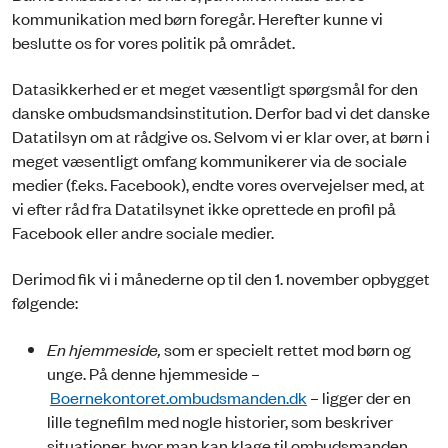
kommunikation med børn foregår. Herefter kunne vi
beslutte os for vores politik på området.
Datasikkerhed er et meget væsentligt spørgsmål for den
danske ombudsmandsinstitution. Derfor bad vi det danske
Datatilsyn om at rådgive os. Selvom vi er klar over, at børn i
meget væsentligt omfang kommunikerer via de sociale
medier (f.eks. Facebook), endte vores overvejelser med, at
vi efter råd fra Datatilsynet ikke oprettede en profil på
Facebook eller andre sociale medier.
Derimod fik vi i månederne op til den 1. november opbygget
følgende:
En hjemmeside,
som er specielt rettet mod børn og
unge. På denne hjemmeside –
Boernekontoret.ombudsmanden.dk
– ligger der en
lille tegnefilm med nogle historier, som beskriver
situationer, hvor man kan klage til ombudsmanden.