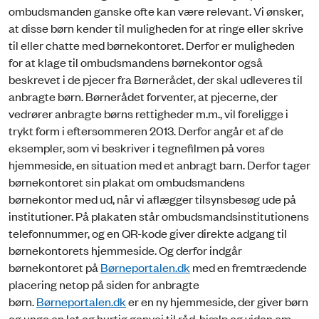
ombudsmanden ganske ofte kan være relevant. Vi ønsker,
at disse børn kender til muligheden for at ringe eller skrive
til eller chatte med børnekontoret. Derfor er muligheden
for at klage til ombudsmandens børnekontor også
beskrevet i de pjecer fra Børnerådet, der skal udleveres til
anbragte børn. Børnerådet forventer, at pjecerne, der
vedrører anbragte børns rettigheder m.m., vil foreligge i
trykt form i eftersommeren 2013. Derfor angår et af de
eksempler, som vi beskriver i tegnefilmen på vores
hjemmeside, en situation med et anbragt barn. Derfor tager
børnekontoret sin plakat om ombudsmandens
børnekontor med ud, når vi aflægger tilsynsbesøg ude på
institutioner. På plakaten står ombudsmandsinstitutionens
telefonnummer, og en QR-kode giver direkte adgang til
børnekontorets hjemmeside. Og derfor indgår
børnekontoret på
Børneportalen.dk
med en fremtrædende
placering netop på siden for anbragte
børn.
Børneportalen.dk
er en ny hjemmeside, der giver børn
og unge en let og hurtig genvej til råd, hjælp og viden om