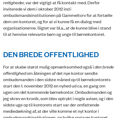
rettigheder,
var det vigtigt at få kontakt med. Derfor
inviterede vi dem i oktober 2012 ind i
ombudsmandsinstitutionen på Gammeltorv for at fortælle
dem om kontoret, og for at vi kunne få en dialog med
organisationerne. Sigtet var bl.a., at de kunne blive i stand
til at henvise relevante børn og unge til børnekontoret.
DEN BREDE OFFENTLIGHED
For at skabe størst mulig opmærksomhed også i
den brede
offentlighed
om åbningen af det nye kontor sendte
ombudsmanden i den sidste måned op til børnekontorets
start den 1. november 2012 en nyhed ud ca. en gang om
ugen om det kommende børnekontor. Ombudsmanden og
jeg skrev en kronik, som blev optrykt i nogle aviser, og i den
sidste uge op til kontorets start var der omfattende
mediedækning af, at der ville komme et nyt kontor i
ombudsmandsinstitutionen, og hvilke opgaver kontoret