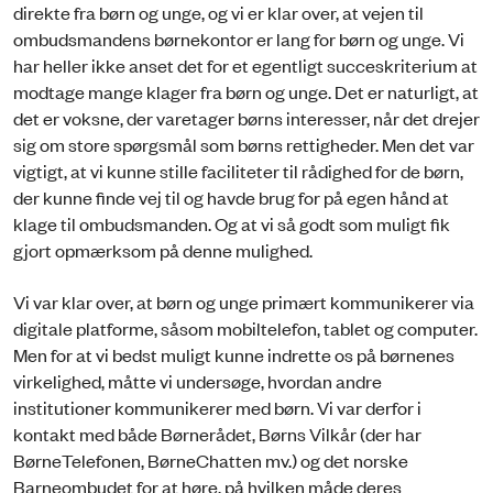
direkte fra børn og unge, og vi er klar over, at vejen til
ombudsmandens børnekontor er lang for børn og unge. Vi
har heller ikke anset det for et egentligt succeskriterium at
modtage mange klager fra børn og unge. Det er naturligt, at
det er voksne, der varetager børns interesser, når det drejer
sig om store spørgsmål som børns rettigheder. Men det var
vigtigt, at vi kunne stille faciliteter til rådighed for de børn,
der kunne finde vej til og havde brug for på egen hånd at
klage til ombudsmanden. Og at vi så godt som muligt fik
gjort opmærksom på denne mulighed.
Vi var klar over, at børn og unge primært kommunikerer via
digitale platforme, såsom mobiltelefon, tablet og computer.
Men for at vi bedst muligt kunne indrette os på børnenes
virkelighed, måtte vi undersøge, hvordan andre
institutioner kommunikerer med børn. Vi var derfor i
kontakt med både Børnerådet, Børns Vilkår (der har
BørneTelefonen, BørneChatten mv.) og det norske
Barneombudet for at høre, på hvilken måde deres