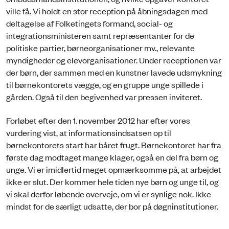
ville få. Vi holdt en stor reception på åbningsdagen med
deltagelse af Folketingets formand, social- og
integrationsministeren samt repræsentanter for de
politiske partier, børneorganisationer mv., relevante
myndigheder og elevorganisationer. Under receptionen var
der børn, der sammen med en kunstner lavede udsmykning
til børnekontorets vægge, og en gruppe unge spillede i
gården. Også til den begivenhed var pressen inviteret.
Forløbet efter den 1. november 2012 har efter vores
vurdering vist, at informationsindsatsen op til
børnekontorets start har båret frugt. Børnekontoret har fra
første dag modtaget mange klager, også en del fra børn og
unge. Vi er imidlertid meget opmærksomme på, at arbejdet
ikke er slut. Der kommer hele tiden nye børn og unge til, og
vi skal derfor løbende overveje, om vi er synlige nok. Ikke
mindst for de særligt udsatte, der bor på døgninstitutioner.