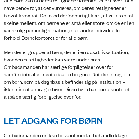
Alle børn kan få deres rettigheder krænket eller i hvert fald
have behov for, at det vurderes, om deres rettigheder er
blevet krænket. Det stod derfor hurtigt klart, at vi ikke skal
skelne mellem, om børnene er små eller store, om de er i en
vanskelig personlig situation, eller andre individuelle
forhold. Børnekontoret er for alle børn.
Men der er grupper af børn, der er i en udsat livssituation,
hvor deres rettigheder kan være under pres.
Ombudsmanden har særlige forpligtelser over for
samfundets allermest udsatte borgere. Det drejer sig bl.a.
om børn, som på døgnbasis befinder sig på institution –
ikke mindst anbragte børn. Disse børn har børnekontoret
altså en særlig forpligtelse over for.
LET ADGANG FOR BØRN
Ombudsmanden er ikke forvænt med at behandle klager