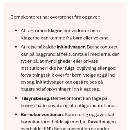
Børnekontoret har overordnet fire opgaver:
At tage imod
klager,
der vedrører børn.
Klagerne kan komme fra børn eller voksne.
At rejse såkaldte
initiativsager.
Børnekontoret
kan på baggrund af f.eks. omtale i medierne, der
tyder på, at myndigheder eller private
institutioner ikke har fulgt lovgivning eller god
forvaltningsskik over for børn, vælge at gå ind i
en sag. Initiativsager kan også rejses på
baggrund af oplysninger i en klagesag.
Tilsynsbesøg.
Børnekontoret kan tage på
besøg i både private og offentlige institutioner.
Børnekonventionen.
Som særlig opgave skal
børnekontoret holde øje med, at forvaltningen
overholder FN’s Børnekonvention og andre