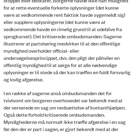
stoppet eller beskåret. Borgerne havde ikke haft mulighed
for at rette eventuelle forkerte oplysninger (det kunne
være at vedkommende rent faktisk havde sygemeldt sig)
eller supplere oplysningerne (det kunne være at
vedkommende havde en rimelig grund til at udeblive fra
sprogkurset). Det kritiserede ombudsmanden. Sagerne
illustrerer at partshøring medvirker til at den offentlige
myndighed overholder official- eller
undersøgelsesprincippet, dvs. den pligt der påhviler en
offentlig myndighed til at sørge for at alle nødvendige
oplysninger er til stede så der kan træffes en fuldt forsvarlig
og lovlig afgørelse.
I en række af sagerne anså ombudsmanden det for
tvivlsomt om borgeren overhovedet var bekendt med at
der verserede en sag om nedsættelse af kontanthjælpen.
Også dette forhold kritiserede ombudsmanden.
Myndighederne må normalt ikke træffe afgørelse i en sag
før den der er part i sagen, er gjort bekendt med at der