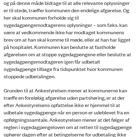
og på denne måde bidrage til at alle relevante oplysninger
er til stede, træffer kommunen den endelige afgørelse. Og
her skal kommunen forholde sig til
sygedagpengemodtagerens oplysninger – som f.eks. kan
være at vedkommende ikke har modtaget kommunens
brev om at han skal komme til møde, eller at han har ligget
på hospitalet. Kommunen kan beslutte at fastholde
afgørelsen om at stoppe sygedagpengene eller beslutte at
sygedagpengemodtageren igen får udbetalt
sygedagpenge tilbage fra tidspunktet hvor kommunen
stoppede udbetalingen.
Grunden til at Ankestyrelsen mener at kommunerne kan
træffe en foreløbig afgørelse uden partshøring, er at der
efter Ankestyrelsens opfattelse ikke er hjemmel til at
udbetale sygedagpenge når en person er udeblevet fra en
opfølgningssamtale. Ankestyrelsen mener at det følger af
reglen i sygedagpengeloven om at retten til sygedagpenge
ophører dagen efter at betingelserne for udbetaling ikke