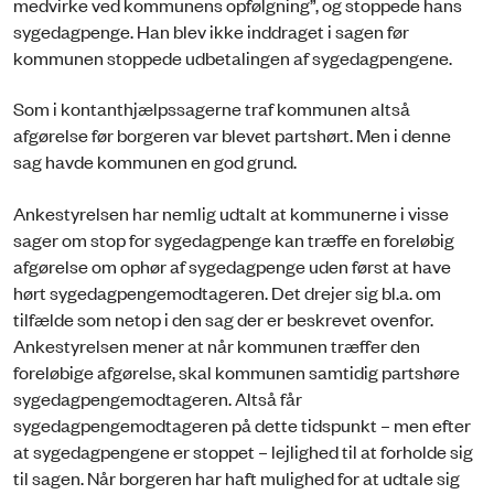
medvirke ved kommunens opfølgning”, og stoppede hans
sygedagpenge. Han blev ikke inddraget i sagen før
kommunen stoppede udbetalingen af sygedagpengene.
Som i kontanthjælpssagerne traf kommunen altså
afgørelse før borgeren var blevet partshørt. Men i denne
sag havde kommunen en god grund.
Ankestyrelsen har nemlig udtalt at kommunerne i visse
sager om stop for sygedagpenge kan træffe en foreløbig
afgørelse om ophør af sygedagpenge uden først at have
hørt sygedagpengemodtageren. Det drejer sig bl.a. om
tilfælde som netop i den sag der er beskrevet ovenfor.
Ankestyrelsen mener at når kommunen træffer den
foreløbige afgørelse, skal kommunen samtidig partshøre
sygedagpengemodtageren. Altså får
sygedagpengemodtageren på dette tidspunkt – men efter
at sygedagpengene er stoppet – lejlighed til at forholde sig
til sagen. Når borgeren har haft mulighed for at udtale sig