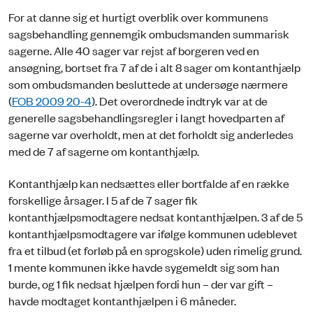
For at danne sig et hurtigt overblik over kommunens
sagsbehandling gennemgik ombudsmanden summarisk
sagerne. Alle 40 sager var rejst af borgeren ved en
ansøgning, bortset fra 7 af de i alt 8 sager om kontanthjælp
som ombudsmanden besluttede at undersøge nærmere
(
FOB 2009 20-4
). Det overordnede indtryk var at de
generelle sagsbehandlingsregler i langt hovedparten af
sagerne var overholdt, men at det forholdt sig anderledes
med de 7 af sagerne om kontanthjælp.
Kontanthjælp kan nedsættes eller bortfalde af en række
forskellige årsager. I 5 af de 7 sager fik
kontanthjælpsmodtagere nedsat kontanthjælpen. 3 af de 5
kontanthjælpsmodtagere var ifølge kommunen udeblevet
fra et tilbud (et forløb på en sprogskole) uden rimelig grund.
1 mente kommunen ikke havde sygemeldt sig som han
burde, og 1 fik nedsat hjælpen fordi hun – der var gift –
havde modtaget kontanthjælpen i 6 måneder.