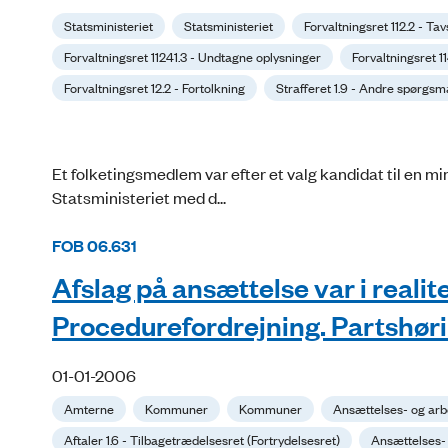
Statsministeriet
Statsministeriet
Forvaltningsret 112.2 - Ta
Forvaltningsret 11241.3 - Undtagne oplysninger
Forvaltningsret 11
Forvaltningsret 12.2 - Fortolkning
Strafferet 1.9 - Andre spørgsm
Et folketingsmedlem var efter et valg kandidat til en min
Statsministeriet med d...
FOB 06.631
Afslag på ansættelse var i reali
Procedurefordrejning. Partshør
01-01-2006
Amterne
Kommuner
Kommuner
Ansættelses- og arb
Aftaler 1.6 - Tilbagetrædelsesret (Fortrydelsesret)
Ansættelses- 