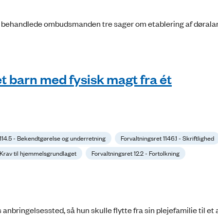
bud behandlede ombudsmanden tre sager om etablering af dørala
et barn med fysisk magt fra ét
 114.5 - Bekendtgørelse og underretning
Forvaltningsret 1146.1 - Skriftlighed
- Krav til hjemmelsgrundlaget
Forvaltningsret 12.2 - Fortolkning
bringelsessted, så hun skulle flytte fra sin plejefamilie til et