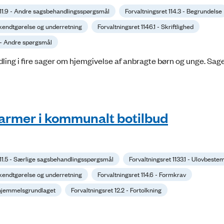
 11.9 - Andre sagsbehandlingsspørgsmål
Forvaltningsret 114.3 - Begrundelse
Bekendtgørelse og underretning
Forvaltningsret 1146.1 - Skriftlighed
9 - Andre spørgsmål
i fire sager om hjemgivelse af anbragte børn og unge. Sage
alarmer i kommunalt botilbud
 11.5 - Særlige sagsbehandlingsspørgsmål
Forvaltningsret 1133.1 - Ulovbeste
Bekendtgørelse og underretning
Forvaltningsret 114.6 - Formkrav
il hjemmelsgrundlaget
Forvaltningsret 12.2 - Fortolkning