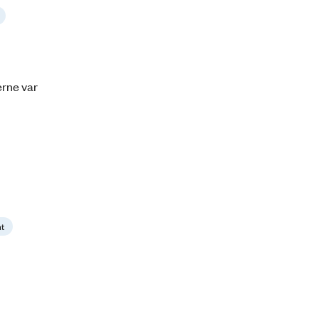
rne var
mt