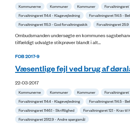
Kommunerne
Kommuner
Kommuner
Forvaltningsret
Forvaltningsret 114.4 - Klagevejledning
Forvaltningsret 114.5 - 
Forvaltningsret 115.3 - God forvaltningsskik
Forvaltningsret 25.
Ombudsmanden undersøgte en kommunes sagsbehandling 
tilfældigt udvalgte stikprøver blandt i alt...
FOB 2017-9
Væsentlige fejl ved brug af dør
22-03-2017
Kommunerne
Kommuner
Kommuner
Forvaltningsret
Forvaltningsret 114.4 - Klagevejledning
Forvaltningsret 114.5 - 
Forvaltningsret 1146.1 - Skriftlighed
Forvaltningsret 12.1 - Krav t
Forvaltningsret 2512.9 - Andre spørgsmål