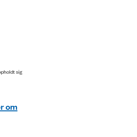
pholdt sig
er om