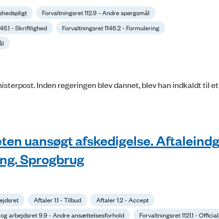
vshedspligt
Forvaltningsret 112.9 - Andre spørgsmål
46.1 - Skriftlighed
Forvaltningsret 1146.2 - Formulering
ål
isterpost. Inden regeringen blev dannet, blev han indkaldt til e
teten uansøgt afskedigelse. Aftaleindg
ing. Sprogbrug
ejdsret
Aftaler 1.1 - Tilbud
Aftaler 1.2 - Accept
og arbejdsret 9.9 - Andre ansættelsesforhold
Forvaltningsret 1121.1 - Officia