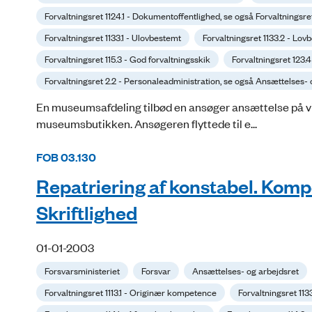
Forvaltningsret 1124.1 - Dokumentoffentlighed, se også Forvaltningsret
Forvaltningsret 1133.1 - Ulovbestemt
Forvaltningsret 1133.2 - Lov
Forvaltningsret 115.3 - God forvaltningsskik
Forvaltningsret 123.4
Forvaltningsret 2.2 - Personaleadministration, se også Ansættelses- 
En museumsafdeling tilbød en ansøger ansættelse på vil
museumsbutikken. Ansøgeren flyttede til e...
FOB 03.130
Repatriering af konstabel. Komp
Skriftlighed
01-01-2003
Forsvarsministeriet
Forsvar
Ansættelses- og arbejdsret
Forvaltningsret 1113.1 - Originær kompetence
Forvaltningsret 113