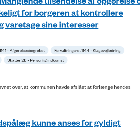
. Manglende tilsendelse af opgørelse 
ligt for borgeren at kontrollere
 varetage sine interesser
114.1 - Afgørelsesbegrebet
Forvaltningsret 114.4 - Klagevejledning
Skatter 21.1 - Personlig indkomst
vnet over, at kommunen havde afslået at forlænge hendes
dspålæg kunne anses for gyldigt