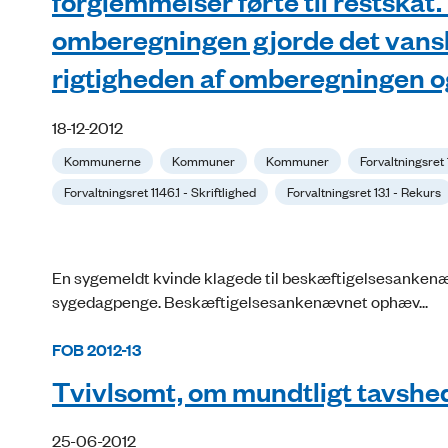
forglemmelser førte til restskat
omberegningen gjorde det vanske
rigtigheden af omberegningen og
18-12-2012
Kommunerne
Kommuner
Kommuner
Forvaltningsret 
Forvaltningsret 1146.1 - Skriftlighed
Forvaltningsret 13.1 - Rekurs
En sygemeldt kvinde klagede til beskæftigelsesankenæ
sygedagpenge. Beskæftigelsesankenævnet ophæv...
FOB 2012-13
Tvivlsomt, om mundtligt tavshe
25-06-2012