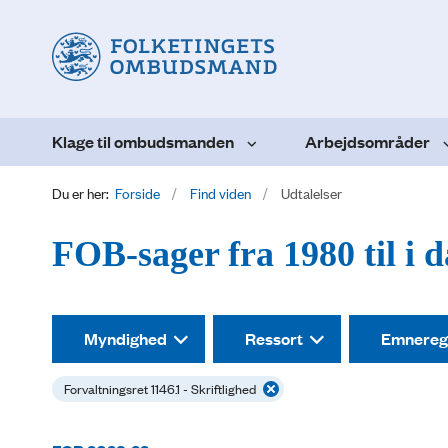
Klage til ombudsmanden
Arbejdsområder
Du er her:
Forside
Find viden
Udtalelser
FOB-sager fra 1980 til i 
Myndighed
Ressort
Emnereg
Forvaltningsret 1146.1 - Skriftlighed