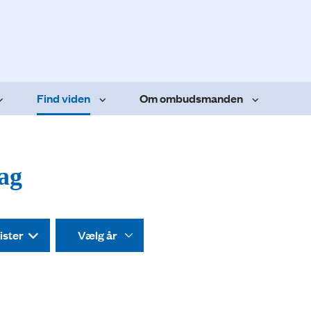
Find viden
Om ombudsmanden
dag
ister