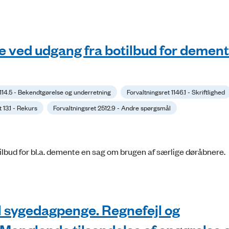
e ved udgang fra botilbud for demen
 114.5 - Bekendtgørelse og underretning
Forvaltningsret 1146.1 - Skriftlighed
 13.1 - Rekurs
Forvaltningsret 2512.9 - Andre spørgsmål
ilbud for bl.a. demente en sag om brugen af særlige døråbnere.
l sygedagpenge. Regnefejl og