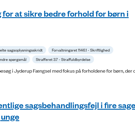
r at sikre bedre forhold for børn i
kelte sagsoplysningsskridt
Forvaltningsret 1146.1 - Skriftlighed
 Andre spørgsmål
Strafferet 3.7 - Straffuldbyrdelse
øg i Jyderup Fængsel med fokus på forholdene for børn, der o
lige sagsbehandlingsfejl i fire sag
g unge