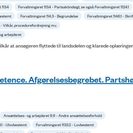
 113.4
Forvaltningsret 113.4 - Partsaktindsigt, se også Forvaltningsret 1124.1
bestemt
Forvaltningsret 114.3 - Begrundelse
Forvaltningsret 1146.1 - Skri
 - Vilkår, procedurefordrejning m.v.
og arbejdsret
kår at ansøgeren flyttede til landsdelen og klarede oplæringen
etence. Afgørelsesbegrebet. Partshø
Ansættelses- og arbejdsret 9.9 - Andre ansættelsesforhold
3.1 - Ulovbestemt
Forvaltningsret 1133.2 - Lovbestemt