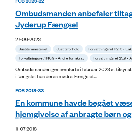
FOB 2023-22
Ombudsmanden anbefaler tiltag fo
Jyderup Fængsel
27-06-2023
Justitsministeriet
Justitsforhold
Forvaltningsret 1121.5 - En
Forvaltningsret 1146.9 - Andre formkrav
Forvaltningsret 25.9 -
Ombudsmanden gennemførte i februar 2023 et tilsynsbes
i fængslet hos deres mødre. Fængslet...
FOB 2018-33
En kommune havde begået væsent
hjemgivelse af anbragte børn o
11-07-2018