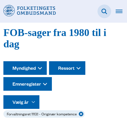
FOB-sager fra 1980 til i
dag
Myndighed
Ressort
Emneregister
Forvaltningsret 1113.1 - Originær kompetence