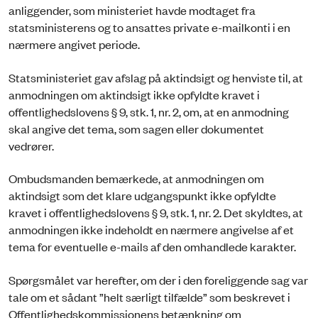
anliggender, som ministeriet havde modtaget fra
statsministerens og to ansattes private e-mailkonti i en
nærmere angivet periode.
Statsministeriet gav afslag på aktindsigt og henviste til, at
anmodningen om aktindsigt ikke opfyldte kravet i
offentlighedslovens § 9, stk. 1, nr. 2, om, at en anmodning
skal angive det tema, som sagen eller dokumentet
vedrører.
Ombudsmanden bemærkede, at anmodningen om
aktindsigt som det klare udgangspunkt ikke opfyldte
kravet i offentlighedslovens § 9, stk. 1, nr. 2. Det skyldtes, at
anmodningen ikke indeholdt en nærmere angivelse af et
tema for eventuelle e-mails af den omhandlede karakter.
Spørgsmålet var herefter, om der i den foreliggende sag var
tale om et sådant ”helt særligt tilfælde” som beskrevet i
Offentlighedskommissionens betænkning om