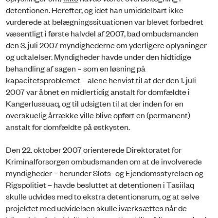
detentionen. Herefter, og idet han umiddelbart ikke
vurderede at belægningssituationen var blevet forbedret
væsentligt i første halvdel af 2007, bad ombudsmanden
den 3. juli 2007 myndighederne om yderligere oplysninger
og udtalelser. Myndigheder havde under den hidtidige
behandling af sagen – som en løsning på
kapacitetsproblemet – alene henvist til at der den 1. juli
2007 var åbnet en midlertidig anstalt for domfældte i
Kangerlussuaq, og til udsigten til at der inden for en
overskuelig årrække ville blive opført en (permanent)
anstalt for domfældte på østkysten.
Den 22. oktober 2007 orienterede Direktoratet for
Kriminalforsorgen ombudsmanden om at de involverede
myndigheder – herunder Slots- og Ejendomsstyrelsen og
Rigspolitiet – havde besluttet at detentionen i Tasiilaq
skulle udvides med to ekstra detentionsrum, og at selve
projektet med udvidelsen skulle iværksættes når de