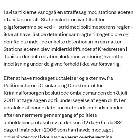
I avisartiklerne var også en straffesag mod stationslederen
i Tasiilaq omtalt. Stationslederen var tiltalt for
pligtforsømmelse ved – i strid med politimesterens regler –
ikke at have låst de detentionsanbragte tilbageholdte og
domfældte inde i de enkelte detentionsrum om natten.
Stationslederen blev imidlertid frifundet af Kredsretten i
Tasiilaq der delte stationslederens vurdering hvorefter
indelåsning under de givne forhold ikke var forsvarlig.
Efter at have modtaget udtalelser og akter mv. fra
Politimesteren i Grønland og Direktoratet for
Kriminalforsorgen besluttede ombudsmanden den 3. juli
2007 at tage sagen op til undersøgelse af egen drift. I en
udtalelse af denne dato konstaterede ombudsmanden
efter en nærmere gennemgang af politiets
anholdelsesprotokol mv. at der kun i 12 dage (af de 334
dage/11 måneder i 2006 som han havde modtaget
oplysninger om)
ikke
havde været overbelægning i