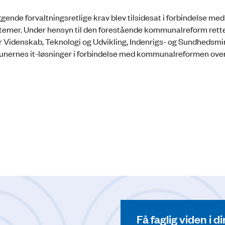
de forvaltningsretlige krav blev tilsidesat i forbindelse med
temer. Under hensyn til den forestående kommunalreform rett
r Videnskab, Teknologi og Udvikling, Indenrigs- og Sundhedsmin
mmunernes it-løsninger i forbindelse med kommunalreformen ove
Få faglig viden i 