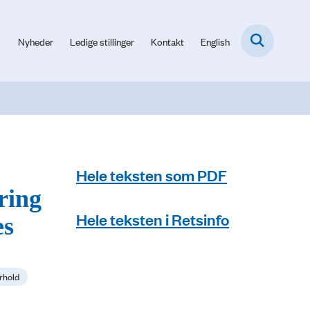
Nyheder
Ledige stillinger
Kontakt
English
Hele teksten som PDF
ring
Hele teksten i Retsinfo
es
orhold