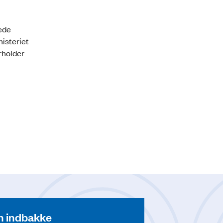
ede
isteriet
rholder
din indbakke