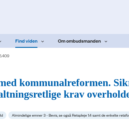
Find viden
Om ombudsmanden
5.409
se med kommunalreformen. Sik
ltningsretlige krav overhold
ld
Almindelige emner 3 - Bevis, se også Retspleje 1.4 samt de enkelte retsf