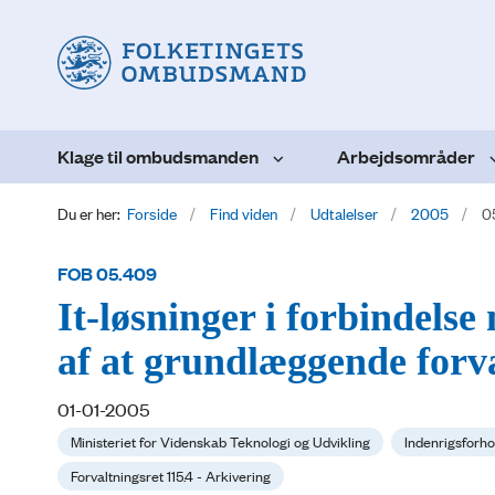
Klage til ombudsmanden
Arbejdsområder
Du er her:
Forside
Find viden
Udtalelser
2005
0
FOB 05.409
It-løsninger i forbindel
af at grundlæggende forva
01-01-2005
Ministeriet for Videnskab Teknologi og Udvikling
Indenrigsforho
Forvaltningsret 115.4 - Arkivering