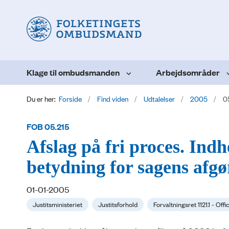
Klage til ombudsmanden
Arbejdsområder
Du er her:
Forside
Find viden
Udtalelser
2005
0
FOB 05.215
Afslag på fri proces. Ind
betydning for sagens afgø
01-01-2005
Justitsministeriet
Justitsforhold
Forvaltningsret 1121.1 - Offi