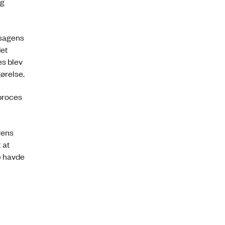
og
 sagens
det
es blev
ørelse.
proces
rens
 at
e havde