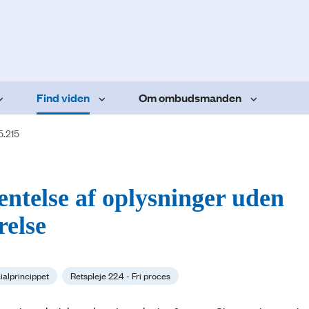
Find viden
Om ombudsmanden
5.215
hentelse af oplysninger uden
relse
cialprincippet
Retspleje 22.4 - Fri proces