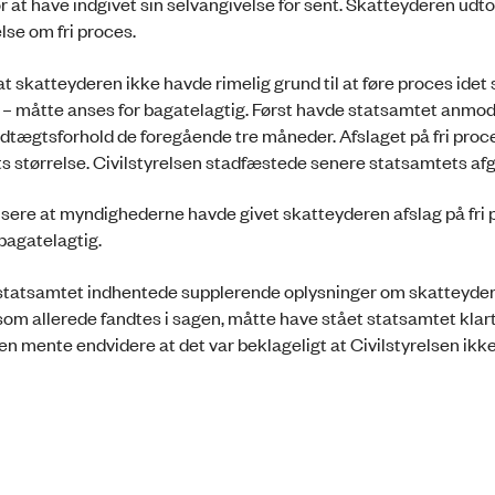
or at have indgivet sin selvangivelse for sent. Skatteyderen udt
se om fri proces.
skatteyderen ikke havde rimelig grund til at føre proces idet
r – måtte anses for bagatelagtig. Først havde statsamtet anmo
dtægtsforhold de foregående tre måneder. Afslaget på fri proc
ts størrelse. Civilstyrelsen stadfæstede senere statsamtets afg
sere at myndighederne havde givet skatteyderen afslag på fri 
bagatelagtig.
statsamtet indhentede supplerende oplysninger om skatteyde
om allerede fandtes i sagen, måtte have stået statsamtet klart
nte endvidere at det var beklageligt at Civilstyrelsen ikk