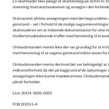
En skatteyder blev pålagt et skattetillæg på 3.000 kr. f
stævning mod skattevæsenet og ansøgte i den forbindel
Statsamtet afviste ansøgningen med den begrundelse at 
genstand – set i forhold til de mulige sagsomkostninge
skatteyderen om at indsende dokumentation for sine in
imidlertid udelukkende truffet med henvisning til krave
Ombudsmanden mente ikke der var grundlag for at kriti
med henvisning til at sagens genstand måtte anses for 
Ombudsmanden mente derimod det var beklageligt at 
indkomstforhold, da det på baggrund af de oplysninger s
ansøgningen ikke kunne imødekommes. Ombudsmanden me
påtalt forholdet.
(J.nr. 2004-3295-630)
FOB 2005 5-4