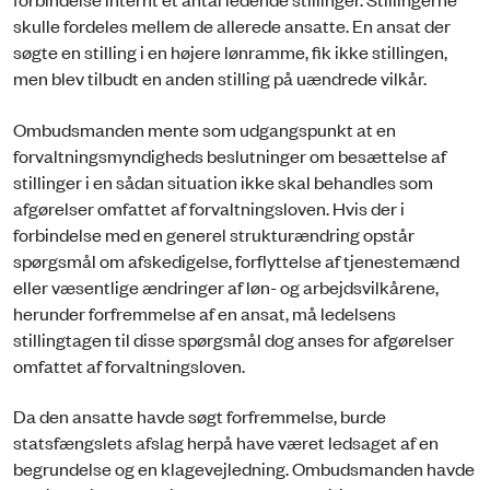
skulle fordeles mellem de allerede ansatte. En ansat der
søgte en stilling i en højere lønramme, fik ikke stillingen,
men blev tilbudt en anden stilling på uændrede vilkår.
Ombudsmanden mente som udgangspunkt at en
forvaltningsmyndigheds beslutninger om besættelse af
stillinger i en sådan situation ikke skal behandles som
afgørelser omfattet af forvaltningsloven. Hvis der i
forbindelse med en generel strukturændring opstår
spørgsmål om afskedigelse, forflyttelse af tjenestemænd
eller væsentlige ændringer af løn- og arbejdsvilkårene,
herunder forfremmelse af en ansat, må ledelsens
stillingtagen til disse spørgsmål dog anses for afgørelser
omfattet af forvaltningsloven.
Da den ansatte havde søgt forfremmelse, burde
statsfængslets afslag herpå have været ledsaget af en
begrundelse og en klagevejledning. Ombudsmanden havde