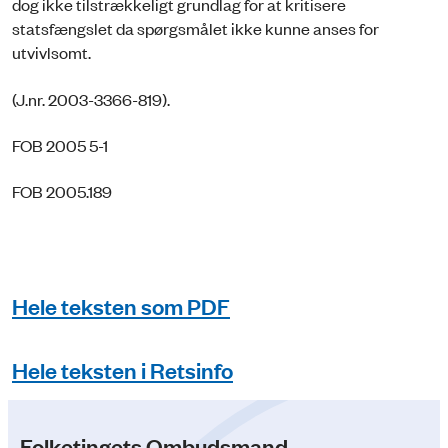
dog ikke tilstrækkeligt grundlag for at kritisere
statsfængslet da spørgsmålet ikke kunne anses for
utvivlsomt.
(J.nr. 2003-3366-819).
FOB 2005 5-1
FOB 2005.189
Hele teksten som PDF
Hele teksten i Retsinfo
Folketingets Ombudsmand