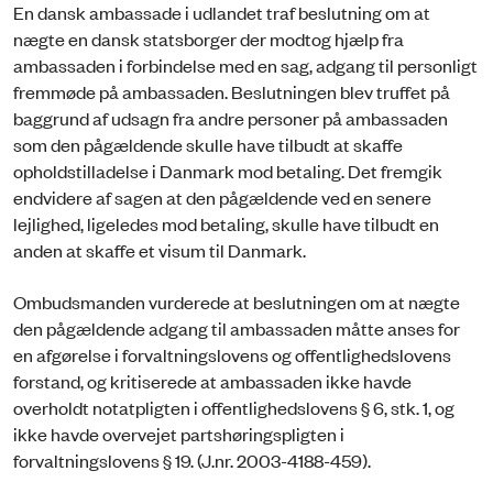
En dansk ambassade i udlandet traf beslutning om at
nægte en dansk statsborger der modtog hjælp fra
ambassaden i forbindelse med en sag, adgang til personligt
fremmøde på ambassaden. Beslutningen blev truffet på
baggrund af udsagn fra andre personer på ambassaden
som den pågældende skulle have tilbudt at skaffe
opholdstilladelse i Danmark mod betaling. Det fremgik
endvidere af sagen at den pågældende ved en senere
lejlighed, ligeledes mod betaling, skulle have tilbudt en
anden at skaffe et visum til Danmark.
Ombudsmanden vurderede at beslutningen om at nægte
den pågældende adgang til ambassaden måtte anses for
en afgørelse i forvaltningslovens og offentlighedslovens
forstand, og kritiserede at ambassaden ikke havde
overholdt notatpligten i offentlighedslovens § 6, stk. 1, og
ikke havde overvejet partshøringspligten i
forvaltningslovens § 19. (J.nr. 2003-4188-459).