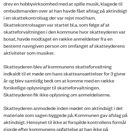
drev en hobbyvirksomhed med at spille musik, klagede til
ombudsmanden over at han havde fået afslag på aktindsigt
i en skattekontrolsag der var rejst mod ham.
Skattekontrolsagen var startet bl.a. som følge af at
skatteforvaltningen i den kommune hvor skatteyderen var
bosat, havde modtaget en række anmeldelser fra en
bestemt navngiven person om omfanget af skatteyderens
aktiviteter som musiker.
Skatteyderen blev af kommunens skatteforvaltning
indkaldt til et møde om hans skatteansættelser for 3 givne
år og blev samtidig bedt om at komme med en række
forskellige oplysninger til skatteforvaltningen.
Skatteyderen fik ikke oplysning om anmeldelserne.
Skatteyderen anmodede inden mødet om aktindsigt i det
materiale som sagen byggede på. Kommunen gav afslag på
aktindsigt. Hensynet til ikke at forspilde kontrollens formål
gjorde efter kommunens opfattelse at han ikke på