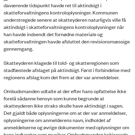
daværende tidspunkt havde ret til aktindsigt i
skatteforvaltningens kontroloplysninger. Kommunen
understregede senere at skatteyderen naturligvis ville få
aktindsigt i skatteforvaltningens kontroloplysninger når
han havde indsendt det fornødne materiale og
skatteforvaltningen havde afsluttet den revisionsmæssige
gennemgang.
Skatteyderen klagede til told- og skatteregionen som
stadfæstede afslaget på aktindsigt. Først i forbindelse med
regionens afslag kom det frem at der var anmeldelser.
Ombudsmanden udtalte at der efter hans opfattelse ikke
forelå sådanne hensyn som kunne begrunde at
skatteyderen ikke straks skulle have aktindsigt i sagen.
Det gjaldt både oplysningerne om at der var anmeldelser,
oplysningerne om anmelderens navn, indholdet af
anmeldelserne og øvrige dokumenter med oplysninger om
hans indtægter som musiker. Ombudsmanden kritiserede