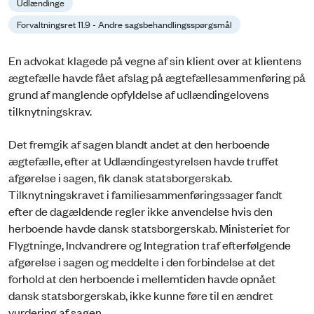
Udlændinge
Forvaltningsret 11.9 - Andre sagsbehandlingsspørgsmål
En advokat klagede på vegne af sin klient over at klientens
ægtefælle havde fået afslag på ægtefællesammenføring på
grund af manglende opfyldelse af udlændingelovens
tilknytningskrav.
Det fremgik af sagen blandt andet at den herboende
ægtefælle, efter at Udlændingestyrelsen havde truffet
afgørelse i sagen, fik dansk statsborgerskab.
Tilknytningskravet i familiesammenføringssager fandt
efter de dagældende regler ikke anvendelse hvis den
herboende havde dansk statsborgerskab. Ministeriet for
Flygtninge, Indvandrere og Integration traf efterfølgende
afgørelse i sagen og meddelte i den forbindelse at det
forhold at den herboende i mellemtiden havde opnået
dansk statsborgerskab, ikke kunne føre til en ændret
vurdering af sagen.