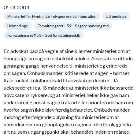
01-01-2004
Ministeriet for Flygtninge Indvandrere og Integration
Udlændinge
Udlændinge
Forvaltningsret 115.2 - Sagsbehandlingstid
Forvaltningsret 115.3 - God forvaltningsskik
En advokat bad på vegne af sine klienter ministeriet om at
genoptage en sag om opholdstilladelse. Advokaten rettede
gentagne gange henvendelse til ministeriet og erindrede
om sagen. Ombudsmanden kritiserede at sagen – bortset
fra et enkelt telefonopkald til advokatens kontor – lå
uekspederet i ca. 16 måneder, at ministeriet ikke besvarede
advokatens rykkere, og at ministeriet heller ikke gav ham
underretning om at sagen trak ud eller orienterede ham om
hvorfor sagen ikke blev færdigbehandlet. Ombudsmanden
modtog efterfølgende oplysning fra ministeriet om at
anmodninger om genoptagelse i sager af den foreliggende
art nu som udgangspunkt skal behandles inden en måned.