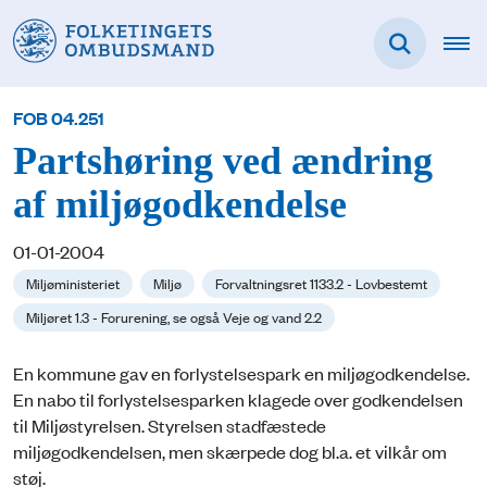
FOB 04.251
Partshøring ved ændring
af miljøgodkendelse
01-01-2004
Miljøministeriet
Miljø
Forvaltningsret 1133.2 - Lovbestemt
Miljøret 1.3 - Forurening, se også Veje og vand 2.2
En kommune gav en forlystelsespark en miljøgodkendelse.
En nabo til forlystelsesparken klagede over godkendelsen
til Miljøstyrelsen. Styrelsen stadfæstede
miljøgodkendelsen, men skærpede dog bl.a. et vilkår om
støj.