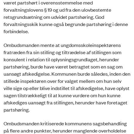
været partshørt i overensstemmelse med
forvaltningslovens § 19 og ud fra den ulovbestemte
retsgrundsætning om udvidet partshøring. God
forvaltningsskik kunne også begrunde partshøring i denne
forbindelse.
Ombudsmanden mente at ungdomsskoleinspektørens
fratræden fra sin stilling og tiltrædelse af stillingen som
konsulent i relation til oplysningsgrundlaget, herunder
partshøring, burde have været betragtet som en sag om
uansøgt afskedigelse. Kommunen burde således, inden den
stillede inspektøren over for valget mellem om hun selv
ville sige op eller blive indstillet til afskedigelse, have oplyst
sagen tilstrækkeligt til at kunne vurdere om hun kunne
afskediges uansøgt fra stillingen, herunder have foretaget
partshøring.
Ombudsmanden kritiserede kommunens sagsbehandling
på flere andre punkter, herunder manglende overholdelse