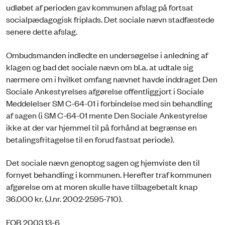
udløbet af perioden gav kommunen afslag på fortsat
socialpædagogisk friplads. Det sociale nævn stadfæstede
senere dette afslag.
Ombudsmanden indledte en undersøgelse i anledning af
klagen og bad det sociale nævn om bl.a. at udtale sig
nærmere om i hvilket omfang nævnet havde inddraget Den
Sociale Ankestyrelses afgørelse offentliggjort i Sociale
Meddelelser SM C-64-01 i forbindelse med sin behandling
af sagen (i SM C-64-01 mente Den Sociale Ankestyrelse
ikke at der var hjemmel til på forhånd at begrænse en
betalingsfritagelse til en forud fastsat periode).
Det sociale nævn genoptog sagen og hjemviste den til
fornyet behandling i kommunen. Herefter traf kommunen
afgørelse om at moren skulle have tilbagebetalt knap
36.000 kr. (J.nr. 2002-2595-710).
FOB 2003 13-6