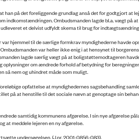
t han på det foreliggende grundlag anså det for godtgjort at le
 om indkomstændringen. Ombudsmanden lagde bl.a. vægt på at 
 udleveret et delvist udfyldt skema til brug for indtægtsændring
ar hjemmel til de særlige formkrav myndighederne havde opsti
mbudsmanden var heller ikke enig i at hensynet til borgerens
udsmanden lagde særlig vægt på at boligstøttemodtageren havd
og oplysninger om ændrede forhold af betydning for beregningen
 en så nem og uhindret måde som muligt.
oreløbige opfattelse at myndighedernes sagsbehandling samle
llet på at henstille til det sociale nævn at genoptage sin behan
ændrede samtidig kommunens afgørelse. I sin nye afgørelse på
g at meddele lejeren en ny afgørelse.
tsætte undersøgelsen. (J.nr. 2001-0856-083).