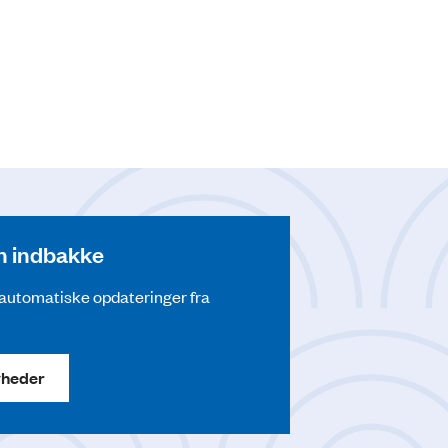
din indbakke
å automatiske opdateringer fra
yheder