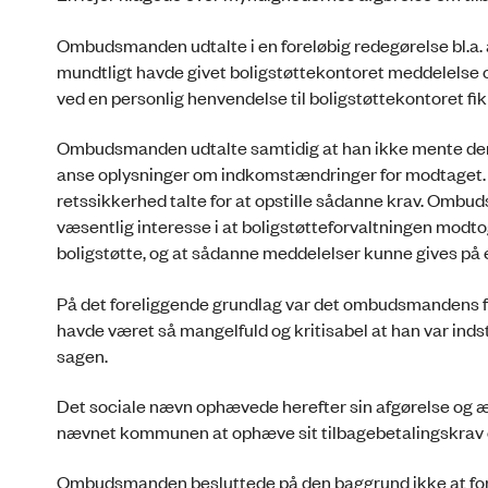
Ombudsmanden udtalte i en foreløbig redegørelse bl.a. a
mundtligt havde givet boligstøttekontoret meddelelse
ved en personlig henvendelse til boligstøttekontoret fik
Ombudsmanden udtalte samtidig at han ikke mente der v
anse oplysninger om indkomstændringer for modtaget. O
retssikkerhed talte for at opstille sådanne krav. Omb
væsentlig interesse i at boligstøtteforvaltningen modt
boligstøtte, og at sådanne meddelelser kunne gives på
På det foreliggende grundlag var det ombudsmandens f
havde været så mangelfuld og kritisabel at han var indsti
sagen.
Det sociale nævn ophævede herefter sin afgørelse og 
nævnet kommunen at ophæve sit tilbagebetalingskrav o
Ombudsmanden besluttede på den baggrund ikke at for