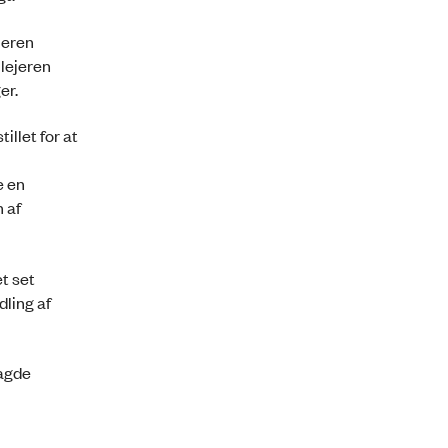
jeren
lejeren
er.
llet for at
e en
 af
t set
dling af
lagde