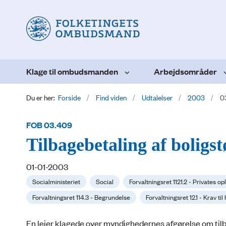
Klage til ombudsmanden
Arbejdsområder
Du er her:
Forside
Find viden
Udtalelser
2003
0
FOB 03.409
Tilbagebetaling af boligst
01-01-2003
Socialministeriet
Social
Forvaltningsret 1121.2 - Privates op
Forvaltningsret 114.3 - Begrundelse
Forvaltningsret 12.1 - Krav t
En lejer klagede over myndighedernes afgørelse om tilb