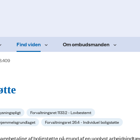
Find viden
Om ombudsmanden
3.409
øtte
lysningspligt
Forvaltningsret 1133.2 - Lovbestemt
il hjemmelsgrundlaget
Forvaltningsret 26.4 - Individuel boligstøtte
agebetaling af boligstøtte på grund af en uoplyst arbejdsindtæ