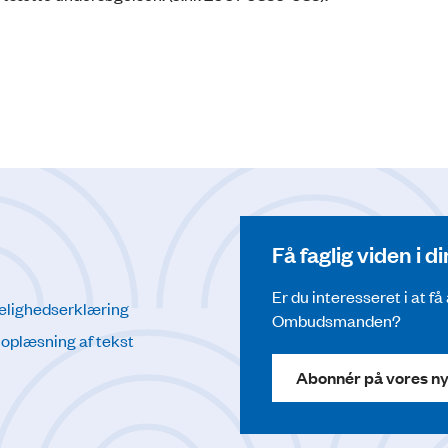
Få faglig viden i 
Er du interesseret i at f
elighedserklæring
Ombudsmanden?
l oplæsning af tekst
Abonnér på vores n