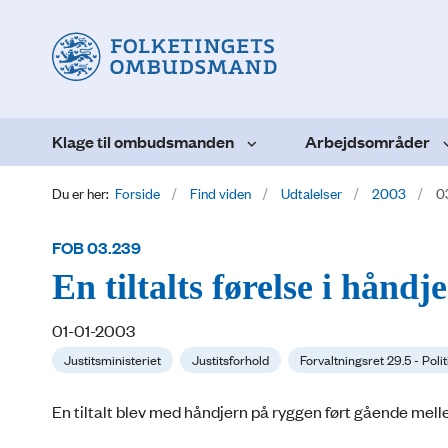
Klage til ombudsmanden
Arbejdsområder
Du er her:
Forside
Find viden
Udtalelser
2003
0
FOB 03.239
En tiltalts førelse i hånd
01-01-2003
Justitsministeriet
Justitsforhold
Forvaltningsret 29.5 - Polit
En tiltalt blev med håndjern på ryggen ført gående mell