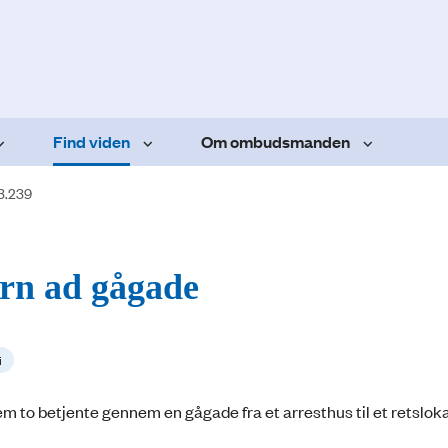
Find viden
Om ombudsmanden
3.239
jern ad gågade
i
em to betjente gennem en gågade fra et arresthus til et retsloka