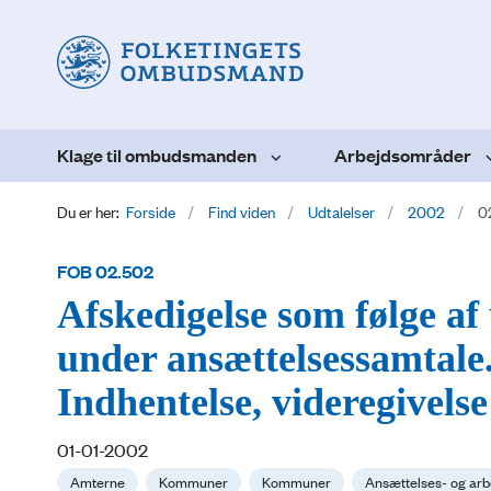
Klage til ombudsmanden
Arbejdsområder
Du er her:
Forside
Find viden
Udtalelser
2002
0
FOB 02.502
Afskedigelse som følge af
under ansættelsessamtale.
Indhentelse, videregivels
01-01-2002
Amterne
Kommuner
Kommuner
Ansættelses- og arb