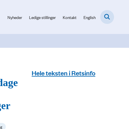
Nyheder
Ledige stillinger
Kontakt
English
Hele teksten i Retsinfo
dage
ger
ng