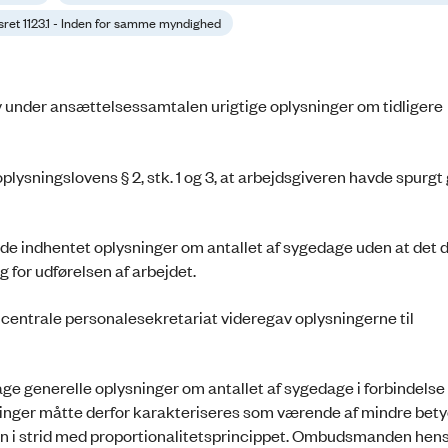
sret 1123.1 - Inden for samme myndighed
 under ansættelsessamtalen urigtige oplysninger om tidligere
ysningslovens § 2, stk. 1 og 3, at arbejdsgiveren havde spurgt
vde indhentet oplysninger om antallet af sygedage uden at det d
for udførelsen af arbejdet.
centrale personalesekretariat videregav oplysningerne til
ge generelle oplysninger om antallet af sygedage i forbindels
ninger måtte derfor karakteriseres som værende af mindre bety
n i strid med proportionalitetsprincippet. Ombudsmanden henst