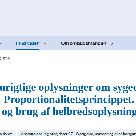
Find viden
Om ombudsmanden
2.502
 urigtige oplysninger om syge
 Proportionalitetsprincippet.
e og brug af helbredsoplysnin
ejdsret
Ansættelses- og arbejdsret 2.7 - Opsigelse, bortvisning eller bortga