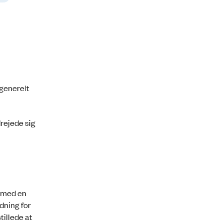
 generelt
rejede sig
e med en
dning for
illede at