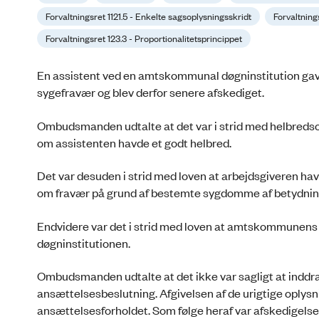
Forvaltningsret 1121.5 - Enkelte sagsoplysningsskridt
Forvaltning
Forvaltningsret 123.3 - Proportionalitetsprincippet
En assistent ved en amtskommunal døgninstitution gav
sygefravær og blev derfor senere afskediget.
Ombudsmanden udtalte at det var i strid med helbredsopl
om assistenten havde et godt helbred.
Det var desuden i strid med loven at arbejdsgiveren ha
om fravær på grund af bestemte sygdomme af betydning 
Endvidere var det i strid med loven at amtskommunens 
døgninstitutionen.
Ombudsmanden udtalte at det ikke var sagligt at inddra
ansættelsesbeslutning. Afgivelsen af de urigtige oplys
ansættelsesforholdet. Som følge heraf var afskedigelse