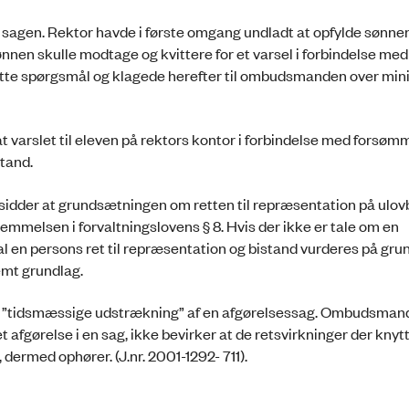
 i sagen. Rektor havde i første omgang undladt at opfylde sønn
nnen skulle modtage og kvittere for et varsel i forbindelse med
dette spørgsmål og klagede herefter til ombudsmanden over mini
t varslet til eleven på rektors kontor i forbindelse med forsø
stand.
sidder at grundsætningen om retten til repræsentation på ulo
mmelsen i forvaltningslovens § 8. Hvis der ikke er tale om en
l en persons ret til repræsentation og bistand vurderes på grun
mt grundlag.
en ”tidsmæssige udstrækning” af en afgørelsessag. Ombudsman
gørelse i en sag, ikke bevirker at de retsvirkninger der knytter
 dermed ophører. (J.nr. 2001-1292- 711).