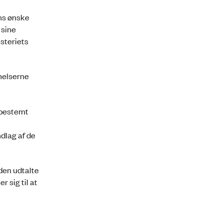
ens ønske
 sine
steriets
mmelserne
vbestemt
dlag af de
den udtalte
 sig til at