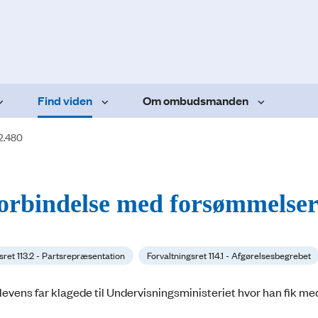
Find viden
Om ombudsmanden
2.480
 forbindelse med forsømmelse
sret 113.2 - Partsrepræsentation
Forvaltningsret 114.1 - Afgørelsesbegrebet
levens far klagede til Undervisningsministeriet hvor han fik med