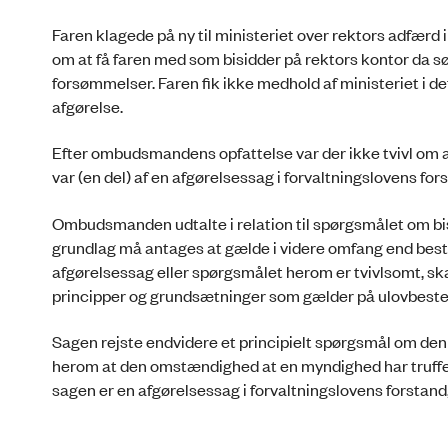
Faren klagede på ny til ministeriet over rektors adfærd
om at få faren med som bisidder på rektors kontor da sø
forsømmelser. Faren fik ikke medhold af ministeriet i 
afgørelse.
Efter ombudsmandens opfattelse var der ikke tvivl om a
var (en del) af en afgørelsessag i forvaltningslovens for
Ombudsmanden udtalte i relation til spørgsmålet om bi
grundlag må antages at gælde i videre omfang end beste
afgørelsessag eller spørgsmålet herom er tvivlsomt, ska
principper og grundsætninger som gælder på ulovbeste
Sagen rejste endvidere et principielt spørgsmål om d
herom at den omstændighed at en myndighed har truffet af
sagen er en afgørelsessag i forvaltningslovens forstand,