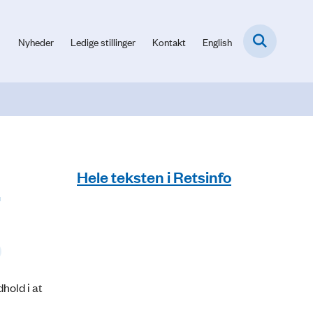
Nyheder
Ledige stillinger
Kontakt
English
Hele teksten i Retsinfo
r
hold i at