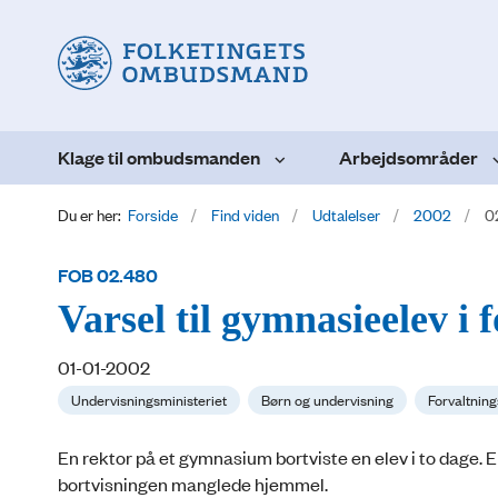
Klage til ombudsmanden
Arbejdsområder
Du er her:
Forside
Find viden
Udtalelser
2002
0
FOB 02.480
Varsel til gymnasieelev i
01-01-2002
Undervisningsministeriet
Børn og undervisning
Forvaltning
En rektor på et gymnasium bortviste en elev i to dage. E
bortvisningen manglede hjemmel.