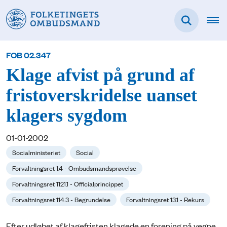
FOB 02.347
Klage afvist på grund af
fristoverskridelse uanset
klagers sygdom
01-01-2002
Socialministeriet
Social
Forvaltningsret 1.4 - Ombudsmandsprøvelse
Forvaltningsret 1121.1 - Officialprincippet
Forvaltningsret 114.3 - Begrundelse
Forvaltningsret 13.1 - Rekurs
Efter udløbet af klagefristen klagede en forening på vegne