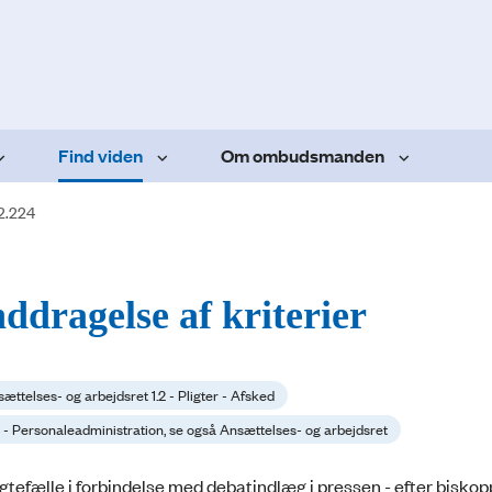
Find viden
Om ombudsmanden
2.224
ddragelse af kriterier
ættelses- og arbejdsret 1.2 - Pligter - Afsked
2 - Personaleadministration, se også Ansættelses- og arbejdsret
ægtefælle i forbindelse med debatindlæg i pressen - efter bisko