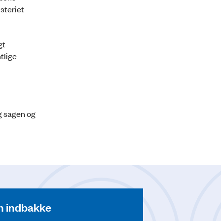
steriet
gt
tlige
g sagen og
din indbakke