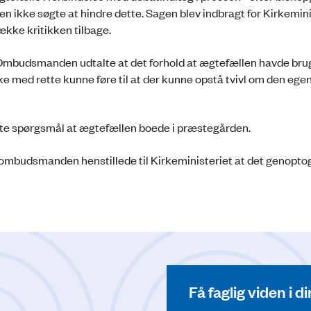
en ikke søgte at hindre dette. Sagen blev indbragt for Kirkemini
ække kritikken tilbage.
 Ombudsmanden udtalte at det forhold at ægtefællen havde bru
med rette kunne føre til at der kunne opstå tvivl om den egen
tte spørgsmål at ægtefællen boede i præstegården.
og ombudsmanden henstillede til Kirkeministeriet at det genopto
Få faglig viden i 