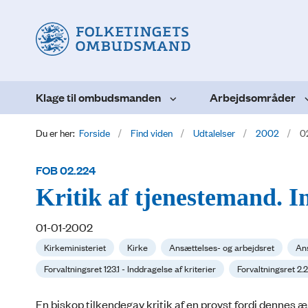
Klage til ombudsmanden
Arbejdsområder
Du er her:
Forside
Find viden
Udtalelser
2002
0
FOB 02.224
Kritik af tjenestemand. In
01-01-2002
Kirkeministeriet
Kirke
Ansættelses- og arbejdsret
Ans
Forvaltningsret 123.1 - Inddragelse af kriterier
Forvaltningsret 2.
En biskop tilkendegav kritik af en provst fordi dennes 