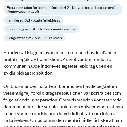
Erstatning uden for kontraktforhold 4.2 - Kravets forældelse, se også
Pengevæsen m.v. 5.8
Familieret 132.1 - Ægtefællebidrag
Forvaltningsret 1.4 - Ombudsmandsprøvelse
Pengevæsen m.v. 58.2 - 1908-loven
En advokat klagede over at en kommune havde afvist et
erstatningskrav fra en klient. Kravet var begrundet i at
kommunen havde inddrevet ægtefællebidrag uden en
gyldig bidragsresolution.
Ombudsmanden udtalte at kommunen havde begået en
væsentlig fejl fordi bidragsresolutionen var bortfaldet som
følge af endelig separation. Ombudsmanden konstaterede
dernæst at der ikke var tilstrækkelige oplysninger til at han
kunne vurdere om klienten havde lidt et tab som følge af
inddrivelsen. Ombudsmanden mente imidlertid ikke at han
havde grundlag for at indhente yderligere oplysninger, bl.a.