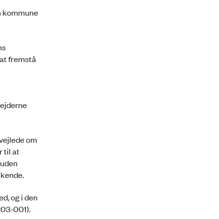
 en kommune
ns
 at fremstå
bejderne
vejlede om
til at
e uden
kkende.
d, og i den
203-001).