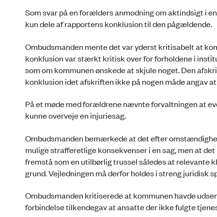
Som svar på en forælders anmodning om aktindsigt i en
kun dele af rapportens konklusion til den pågældende.
Ombudsmanden mente det var yderst kritisabelt at kom
konklusion var stærkt kritisk over for forholdene i inst
som om kommunen ønskede at skjule noget. Den afskri
konklusion idet afskriften ikke på nogen måde angav at d
På et møde med forældrene nævnte forvaltningen at eve
kunne overveje en injuriesag.
Ombudsmanden bemærkede at det efter omstændighedern
mulige strafferetlige konsekvenser i en sag, men at det 
fremstå som en utilbørlig trussel således at relevante 
grund. Vejledningen må derfor holdes i streng juridisk
Ombudsmanden kritiserede at kommunen havde udsendt e
forbindelse tilkendegav at ansatte der ikke fulgte tjene