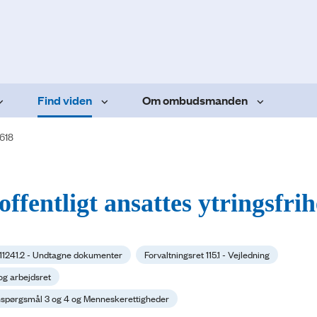
Find viden
Om ombudsmanden
.618
offentligt ansattes ytringsfri
 11241.2 - Undtagne dokumenter
Forvaltningsret 115.1 - Vejledning
og arbejdsret
sonspørgsmål 3 og 4 og Menneskerettigheder