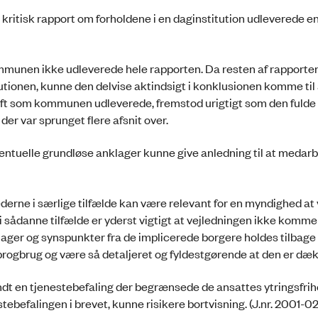
 kritisk rapport om forholdene i en daginstitution udleverede
munen ikke udleverede hele rapporten. Da resten af rapporte
itutionen, kunne den delvise aktindsigt i konklusionen komme til
ft som kommunen udleverede, fremstod urigtigt som den fulde
er var sprunget flere afsnit over.
ntuelle grundløse anklager kunne give anledning til at medar
e i særlige tilfælde kan være relevant for en myndighed at 
i sådanne tilfælde er yderst vigtigt at vejledningen ikke kommer 
klager og synspunkter fra de implicerede borgere holdes tilbag
 sprogbrug og være så detaljeret og fyldestgørende at den er dæ
n tjenestebefaling der begrænsede de ansattes ytringsfrihe
stebefalingen i brevet, kunne risikere bortvisning. (J.nr. 2001-0