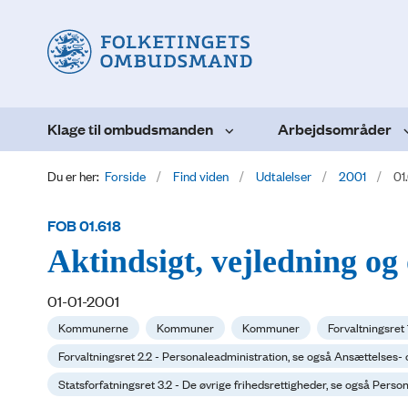
Klage til ombudsmanden
Arbejdsområder
Du er her:
Forside
Find viden
Udtalelser
2001
01
FOB 01.618
Aktindsigt, vejledning og 
01-01-2001
Kommunerne
Kommuner
Kommuner
Forvaltningsret
Forvaltningsret 2.2 - Personaleadministration, se også Ansættelses- 
Statsforfatningsret 3.2 - De øvrige frihedsrettigheder, se også Per