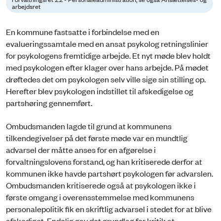
arbejdsret
En kommune fastsatte i forbindelse med en
evalueringssamtale med en ansat psykolog retningslinier
for psykologens fremtidige arbejde. Et nyt møde blev holdt
med psykologen efter klager over hans arbejde. På mødet
drøftedes det om psykologen selv ville sige sin stilling op.
Herefter blev psykologen indstillet til afskedigelse og
partshøring gennemført.
Ombudsmanden lagde til grund at kommunens
tilkendegivelser på det første møde var en mundtlig
advarsel der måtte anses for en afgørelse i
forvaltningslovens forstand, og han kritiserede derfor at
kommunen ikke havde partshørt psykologen før advarslen.
Ombudsmanden kritiserede også at psykologen ikke i
første omgang i overensstemmelse med kommunens
personalepolitik fik en skriftlig advarsel i stedet for at blive
afskediget. Endelig gav det grundlag for kritik at