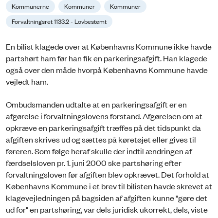
Kommunerne
Kommuner
Kommuner
Forvaltningsret 1133.2 - Lovbestemt
En bilist klagede over at Københavns Kommune ikke havde
partshørt ham før han fik en parkeringsafgift. Han klagede
også over den måde hvorpå Københavns Kommune havde
vejledt ham.
Ombudsmanden udtalte at en parkeringsafgift er en
afgørelse i forvaltningslovens forstand. Afgørelsen om at
opkræve en parkeringsafgift træffes på det tidspunkt da
afgiften skrives ud og sættes på køretøjet eller gives til
føreren. Som følge heraf skulle der indtil ændringen af
færdselsloven pr. 1. juni 2000 ske partshøring efter
forvaltningsloven før afgiften blev opkrævet. Det forhold at
Københavns Kommune i et brev til bilisten havde skrevet at
klagevejledningen på bagsiden af afgiften kunne "gøre det
ud for" en partshøring, var dels juridisk ukorrekt, dels, viste