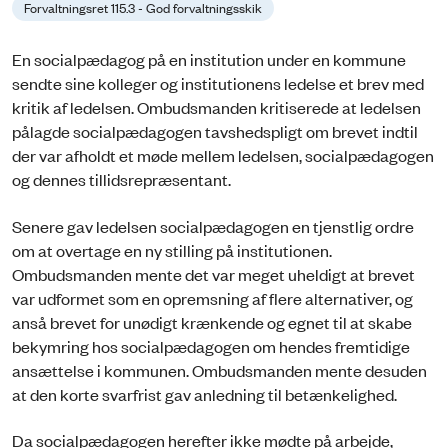
Forvaltningsret 115.3 - God forvaltningsskik
En socialpædagog på en institution under en kommune
sendte sine kolleger og institutionens ledelse et brev med
kritik af ledelsen. Ombudsmanden kritiserede at ledelsen
pålagde socialpædagogen tavshedspligt om brevet indtil
der var afholdt et møde mellem ledelsen, socialpædagogen
og dennes tillidsrepræsentant.
Senere gav ledelsen socialpædagogen en tjenstlig ordre
om at overtage en ny stilling på institutionen.
Ombudsmanden mente det var meget uheldigt at brevet
var udformet som en opremsning af flere alternativer, og
anså brevet for unødigt krænkende og egnet til at skabe
bekymring hos socialpædagogen om hendes fremtidige
ansættelse i kommunen. Ombudsmanden mente desuden
at den korte svarfrist gav anledning til betænkelighed.
Da socialpædagogen herefter ikke mødte på arbejde,