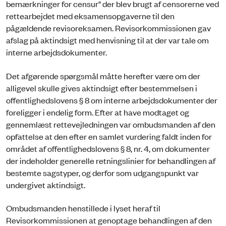
bemærkninger for censur" der blev brugt af censorerne ved
rettearbejdet med eksamensopgaverne til den
pågældende revisoreksamen. Revisorkommissionen gav
afslag på aktindsigt med henvisning til at der var tale om
interne arbejdsdokumenter.
Det afgørende spørgsmål måtte herefter være om der
alligevel skulle gives aktindsigt efter bestemmelsen i
offentlighedslovens § 8 om interne arbejdsdokumenter der
foreligger i endelig form. Efter at have modtaget og
gennemlæst rettevejledningen var ombudsmanden af den
opfattelse at den efter en samlet vurdering faldt inden for
området af offentlighedslovens § 8, nr. 4, om dokumenter
der indeholder generelle retningslinier for behandlingen af
bestemte sagstyper, og derfor som udgangspunkt var
undergivet aktindsigt.
Ombudsmanden henstillede i lyset heraf til
Revisorkommissionen at genoptage behandlingen af den