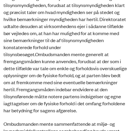
tilsynsmyndigheden, forudsat at tilsynsmyndigheden klart
og præcist taler om hvad myndigheden ser på stedet og
hvilke bemærkninger myndigheden har hertil. Direktoratet
udtalte desuden at virksomhedens ejer i sådanne tilfælde
bør vejledes om, at han har mulighed for at komme med
sine bemærkninger til de af tilsynsmyndigheden
konstaterede forhold under
tilsynsbesøget.Ombudsmanden mente generelt at
fremgangsmåden kunne anvendes, forudsat at der som i
dette tilfælde var tale om enkle og forholdsvis overskuelige
oplysninger om de fysiske forhold, og at parten blev bedt
om at fremkomme med sine eventuelle bemærkninger
hertil. Fremgangsmåden indebar endvidere at den
tilsynsførende måtte notere partens indsigelser og egne
iagttagelser om de fysiske forhold i det omfang forholdene
har betydning for sagens afgørelse.
Ombudsmanden mente sammenfattende at miljø- og
levnedsmiddelkontrollens sagsbehandling havde været