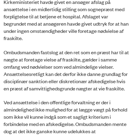
Kirkeministeriet havde givet en ansøger afslag på
ansættelse i en midlertidig stilling som sognepræst med
forpligtelse til at betjene et hospital. Afslaget var
begrundet med at ansøgeren havde givet udtryk for at han
under ingen omstændigheder ville foretage nødvielse af
fraskilte.
Ombudsmanden fastslog at den ret som en præst har til at
nægte at foretage vielse af fraskilte, gælder i samme
omfang ved nødvielser som ved almindelige vielser.
Ansættelsesretligt kan det derfor ikke danne grundlag for
disciplinær sanktion eller diskretionær afskedigelse hvis
en præst af samvittighedsgrunde nægter at vie fraskilte.
Ved ansættelse i den offentlige forvaltning er der i
almindelighed ikke mulighed for at lægge vægt på forhold
som ikke vil kunne indgå som et sagligt kriterium i
forbindelse med en afskedigelse. Ombudsmanden mente
dog at det ikke ganske kunne udelukkes at