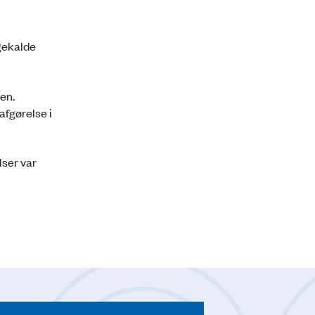
agekalde
en.
afgørelse i
ser var