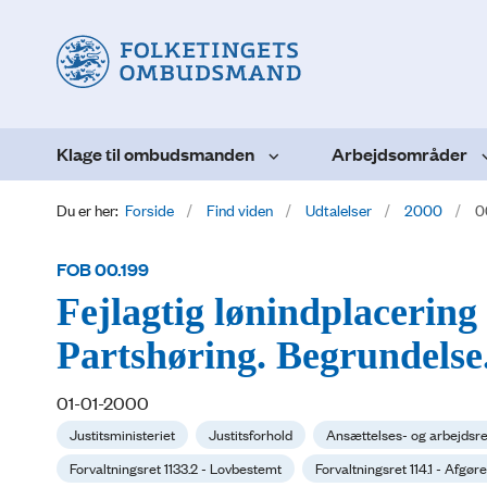
Klage til ombudsmanden
Arbejdsområder
Du er her:
Forside
Find viden
Udtalelser
2000
0
FOB 00.199
Fejlagtig lønindplacering -
Partshøring. Begrundelse
01-01-2000
Justitsministeriet
Justitsforhold
Ansættelses- og arbejdsre
Forvaltningsret 1133.2 - Lovbestemt
Forvaltningsret 114.1 - Afgø