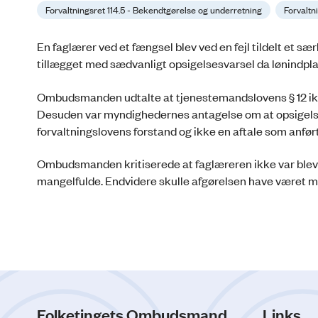
Forvaltningsret 114.5 - Bekendtgørelse og underretning
Forvaltn
En faglærer ved et fængsel blev ved en fejl tildelt et særl
tillægget med sædvanligt opsigelsesvarsel da lønindpl
Ombudsmanden udtalte at tjenestemandslovens § 12 ik
Desuden var myndighedernes antagelse om at opsigelsesv
forvaltningslovens forstand og ikke en aftale som anført
Ombudsmanden kritiserede at faglæreren ikke var bleve
mangelfulde. Endvidere skulle afgørelsen have været me
Folketingets Ombudsmand
Links