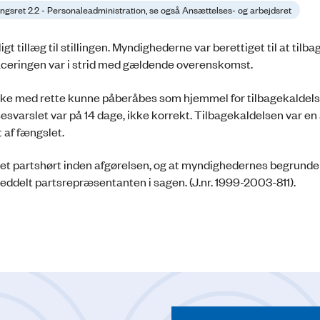
ingsret 2.2 - Personaleadministration, se også Ansættelses- og arbejdsret
igt tillæg til stillingen. Myndighederne var berettiget til at tilb
aceringen var i strid med gældende overenskomst.
ke med rette kunne påberåbes som hjemmel for tilbagekaldels
arslet var på 14 dage, ikke korrekt. Tilbagekaldelsen var en 
 af fængslet.
t partshørt inden afgørelsen, og at myndighedernes begrundel
ddelt partsrepræsentanten i sagen. (J.nr. 1999-2003-811).