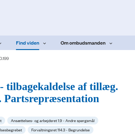
Find viden
Om ombudsmanden
0.199
 tilbagekaldelse af tillæg.
. Partsrepræsentation
t
Ansættelses- og arbejdsret 1.9 - Andre spørgsmål
relsesbegrebet
Forvaltningsret 114.3 - Begrundelse