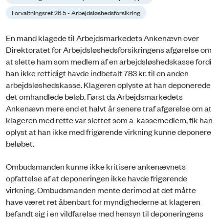
Forvaltningsret 26.5 - Arbejdsløshedsforsikring
En mand klagede til Arbejdsmarkedets Ankenævn over
Direktoratet for Arbejdsløshedsforsikringens afgørelse om
at slette ham som medlem af en arbejdsløshedskasse fordi
han ikke rettidigt havde indbetalt 783 kr. til en anden
arbejdsløshedskasse. Klageren oplyste at han deponerede
det omhandlede beløb. Først da Arbejdsmarkedets
Ankenævn mere end et halvt år senere traf afgørelse om at
klageren med rette var slettet som a-kassemedlem, fik han
oplyst at han ikke med frigørende virkning kunne deponere
beløbet.
Ombudsmanden kunne ikke kritisere ankenævnets
opfattelse af at deponeringen ikke havde frigørende
virkning. Ombudsmanden mente derimod at det måtte
have været ret åbenbart for myndighederne at klageren
befandt sig i en vildfarelse med hensyn til deponeringens