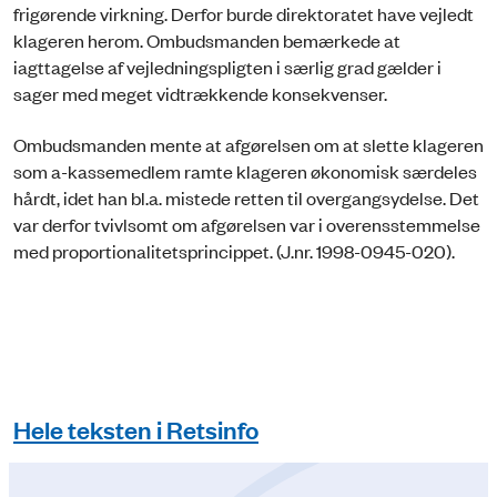
frigørende virkning. Derfor burde direktoratet have vejledt
klageren herom. Ombudsmanden bemærkede at
iagttagelse af vejledningspligten i særlig grad gælder i
sager med meget vidtrækkende konsekvenser.
Ombudsmanden mente at afgørelsen om at slette klageren
som a-kassemedlem ramte klageren økonomisk særdeles
hårdt, idet han bl.a. mistede retten til overgangsydelse. Det
var derfor tvivlsomt om afgørelsen var i overensstemmelse
med proportionalitetsprincippet. (J.nr. 1998-0945-020).
Hele teksten i Retsinfo