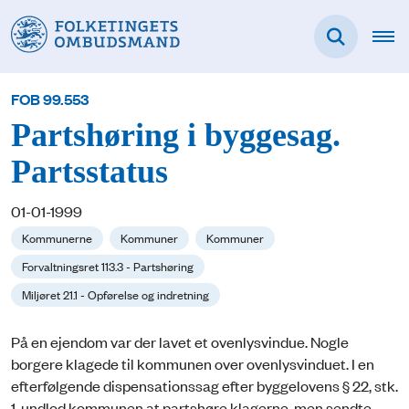
FOB 99.553
Partshøring i byggesag.
Partsstatus
01-01-1999
Kommunerne
Kommuner
Kommuner
Forvaltningsret 113.3 - Partshøring
Miljøret 21.1 - Opførelse og indretning
På en ejendom var der lavet et ovenlysvindue. Nogle
borgere klagede til kommunen over ovenlysvinduet. I en
efterfølgende dispensationssag efter byggelovens § 22, stk.
1, undlod kommunen at partshøre klagerne, men sendte