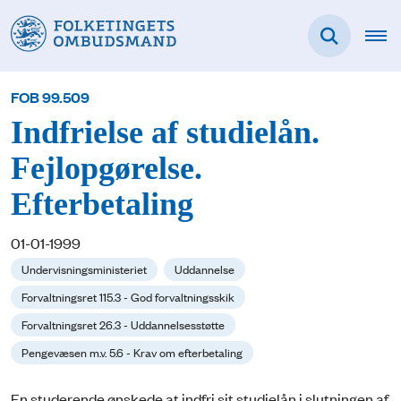
FOB 99.509
Indfrielse af studielån.
Fejlopgørelse.
Efterbetaling
01-01-1999
Undervisningsministeriet
Uddannelse
Forvaltningsret 115.3 - God forvaltningsskik
Forvaltningsret 26.3 - Uddannelsesstøtte
Pengevæsen m.v. 5.6 - Krav om efterbetaling
En studerende ønskede at indfri sit studielån i slutningen af