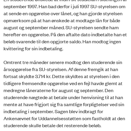
september 1997. Han bad derfor i juli 1997 SU-styrelsen om
at sende en opgørelse over lånet, og han gjorde styrelsen
opmærksom på at han ønskede at modtage lån for både
august og september måned. SU-styrelsen sendte ham
herefter en opgørelse. På den aftalte dato indbetalte han et
beløb svarende til den opgjorte saldo. Han modtog ingen
kvittering for sin indbetaling.
Omtrent tre måneder senere modtog den studerende sin
årsopgørelse fra SU-styrelsen. Af denne fremgik at han
fortsat skyldte 3.714 kr. Dette skyldtes at styrelsen i den
tidligere fremsendte opgørelse ved en fejl havde glemt at
medregne låneraterne for august og september. Den
studerende nægtede at betale under henvisning til at han
mente at have frigjort sig fra samtlige forpligtelser ved sin
indbetaling i september. Sagen blev indbragt for
Ankenævnet for Uddannelsesstøtten som fastholdt at den
studerende skulle betale det resterende beløb.