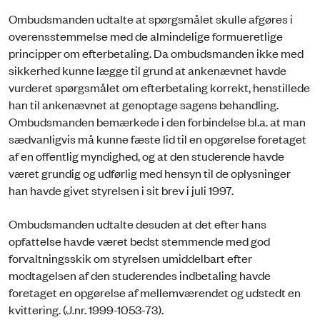
Ombudsmanden udtalte at spørgsmålet skulle afgøres i
overensstemmelse med de almindelige formueretlige
principper om efterbetaling. Da ombudsmanden ikke med
sikkerhed kunne lægge til grund at ankenævnet havde
vurderet spørgsmålet om efterbetaling korrekt, henstillede
han til ankenævnet at genoptage sagens behandling.
Ombudsmanden bemærkede i den forbindelse bl.a. at man
sædvanligvis må kunne fæste lid til en opgørelse foretaget
af en offentlig myndighed, og at den studerende havde
været grundig og udførlig med hensyn til de oplysninger
han havde givet styrelsen i sit brev i juli 1997.
Ombudsmanden udtalte desuden at det efter hans
opfattelse havde været bedst stemmende med god
forvaltningsskik om styrelsen umiddelbart efter
modtagelsen af den studerendes indbetaling havde
foretaget en opgørelse af mellemværendet og udstedt en
kvittering. (J.nr. 1999-1053-73).