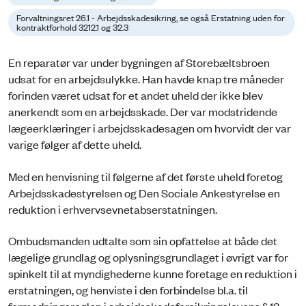
Forvaltningsret 26.1 - Arbejdsskadesikring, se også Erstatning uden for
kontraktforhold 3212.1 og 32.3
En reparatør var under bygningen af Storebæltsbroen
udsat for en arbejdsulykke. Han havde knap tre måneder
forinden været udsat for et andet uheld der ikke blev
anerkendt som en arbejdsskade. Der var modstridende
lægeerklæringer i arbejdsskadesagen om hvorvidt der var
varige følger af dette uheld.
Med en henvisning til følgerne af det første uheld foretog
Arbejdsskadestyrelsen og Den Sociale Ankestyrelse en
reduktion i erhvervsevnetabserstatningen.
Ombudsmanden udtalte som sin opfattelse at både det
lægelige grundlag og oplysningsgrundlaget i øvrigt var for
spinkelt til at myndighederne kunne foretage en reduktion i
erstatningen, og henviste i den forbindelse bl.a. til