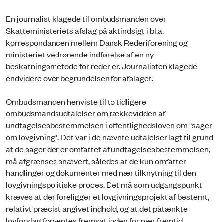
En journalist klagede til ombudsmanden over
Skatteministeriets afslag på aktindsigt i bl.a.
korrespondancen mellem Dansk Rederiforening og
ministeriet vedrørende indførelse af en ny
beskatningsmetode for rederier. Journalisten klagede
endvidere over begrundelsen for afslaget.
Ombudsmanden henviste til to tidligere
ombudsmandsudtalelser om rækkevidden af
undtagelsesbestemmelsen i offentlighedsloven om "sager
om lovgivning". Det var i de nævnte udtalelser lagt til grund
at de sager der er omfattet af undtagelsesbestemmelsen,
må afgrænses snævert, således at de kun omfatter
handlinger og dokumenter med nær tilknytning til den
lovgivningspolitiske proces. Det må som udgangspunkt
kræves at der foreligger et lovgivningsprojekt af bestemt,
relativt præcist angivet indhold, og at det påtænkte
lovforslag forventes fremsat inden for nær fremtid.