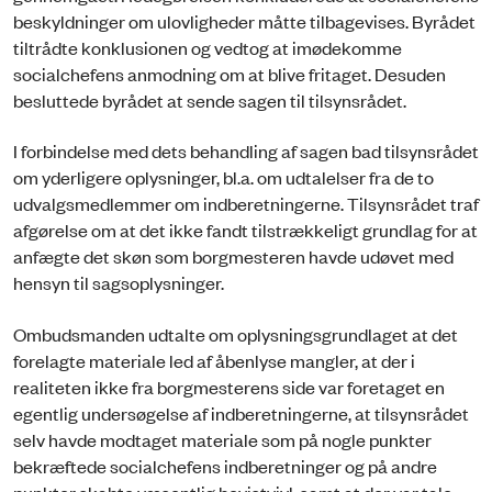
beskyldninger om ulovligheder måtte tilbagevises. Byrådet
tiltrådte konklusionen og vedtog at imødekomme
socialchefens anmodning om at blive fritaget. Desuden
besluttede byrådet at sende sagen til tilsynsrådet.
I forbindelse med dets behandling af sagen bad tilsynsrådet
om yderligere oplysninger, bl.a. om udtalelser fra de to
udvalgsmedlemmer om indberetningerne. Tilsynsrådet traf
afgørelse om at det ikke fandt tilstrækkeligt grundlag for at
anfægte det skøn som borgmesteren havde udøvet med
hensyn til sagsoplysninger.
Ombudsmanden udtalte om oplysningsgrundlaget at det
forelagte materiale led af åbenlyse mangler, at der i
realiteten ikke fra borgmesterens side var foretaget en
egentlig undersøgelse af indberetningerne, at tilsynsrådet
selv havde modtaget materiale som på nogle punkter
bekræftede socialchefens indberetninger og på andre
punkter skabte væsentlig bevistvivl, samt at der var tale