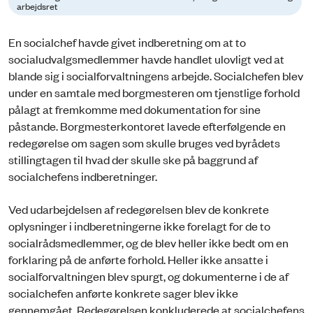
arbejdsret
En socialchef havde givet indberetning om at to
socialudvalgsmedlemmer havde handlet ulovligt ved at
blande sig i socialforvaltningens arbejde. Socialchefen blev
under en samtale med borgmesteren om tjenstlige forhold
pålagt at fremkomme med dokumentation for sine
påstande. Borgmesterkontoret lavede efterfølgende en
redegørelse om sagen som skulle bruges ved byrådets
stillingtagen til hvad der skulle ske på baggrund af
socialchefens indberetninger.
Ved udarbejdelsen af redegørelsen blev de konkrete
oplysninger i indberetningerne ikke forelagt for de to
socialrådsmedlemmer, og de blev heller ikke bedt om en
forklaring på de anførte forhold. Heller ikke ansatte i
socialforvaltningen blev spurgt, og dokumenterne i de af
socialchefen anførte konkrete sager blev ikke
gennemgået. Redegørelsen konkluderede at socialchefens