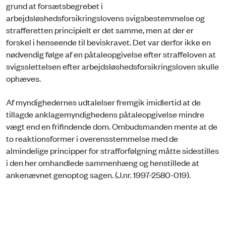
grund at forsætsbegrebet i
arbejdsløshedsforsikringslovens svigsbestemmelse og
strafferetten principielt er det samme, men at der er
forskel i henseende til beviskravet. Det var derfor ikke en
nødvendig følge af en påtaleopgivelse efter straffeloven at
svigsslettelsen efter arbejdsløshedsforsikringsloven skulle
ophæves.
Af myndighedernes udtalelser fremgik imidlertid at de
tillagde anklagemyndighedens påtaleopgivelse mindre
vægt end en frifindende dom. Ombudsmanden mente at de
to reaktionsformer i overensstemmelse med de
almindelige principper for strafforfølgning måtte sidestilles
i den her omhandlede sammenhæng og henstillede at
ankenævnet genoptog sagen. (J.nr. 1997-2580-019).