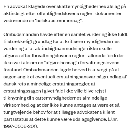
En advokat klagede over skattemyndighedernes afslag på
aktindsigt efter offentlighedslovens regler i dokumenter
vedrørende en "selskabstømmersag".
Ombudsmanden havde efter en samlet vurdering ikke fuldt
tilstrækkeligt grundlag for at kritisere myndighedernes
vurdering af at aktindsigtsanmodningen ikke skulle
afgøres efter forvaltningslovens regler - allerede fordi der
ikke var tale om en "afgørelsessag" i forvaltningslovens
forstand. Ombudsmanden lagde herved bl.a. vægt på at
sagen angik et eventuelt erstatningsansvar på grundlag af
dansk rets almindelige erstatningsregler, at
erstatningssagen i givet fald ikke ville blive rejst i
tilknytning til skattemyndighedernes almindelige
virksomhed, og at der ikke kunne antages at være et så
tungtvejende behov for at tillægge advokatens klient
partsstatus at dette kunne være udslagsgivende. (J.nr.
1997-0506-201).