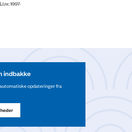
J.nr. 1997-
din indbakke
å automatiske opdateringer fra
yheder