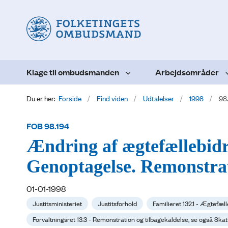
Klage til ombudsmanden
Arbejdsområder
Du er her:
Forside
Find viden
Udtalelser
1998
98
FOB 98.194
Ændring af ægtefællebidr
Genoptagelse. Remonstrat
01-01-1998
Justitsministeriet
Justitsforhold
Familieret 132.1 - Ægtefæl
Forvaltningsret 13.3 - Remonstration og tilbagekaldelse, se også Skat