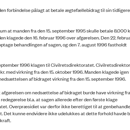
n forbindelse pålagt at betale ægtefællebidrag til sin tidligere 
m at manden fra den 15. september 1995 skulle betale 8.000 k
den klagede den 16. februar 1996 over afgørelsen. Den 22. febru
ptage behandlingen af sagen, og den 7. august 1996 fastholdt
tember 1996 klagen til Civilretsdirektoratet. Civilretsdirekto
 kr. med virkning fra den 15. oktober 1996. Manden klagede igen t
 nedsættelsen af bidraget virkning fra den 15. september 1996.
fgørelsen om nedsættelse af bidraget burde have virkning fra
redegørelse bl.a. at sagen allerede efter den første klage
t. Overpræsidiet var derfor ikke berettiget til at genbehandl
et. Det kunne endvidere ikke udelukkes at dette forhold havde 
kraft.