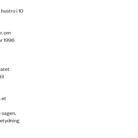
hustru i 10
r. om
ar 1996
ratet
il
 et
e sagen,
betydning