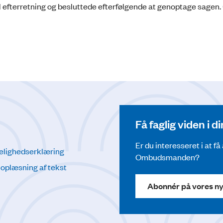
efterretning og besluttede efterfølgende at genoptage sagen. (
Få faglig viden i 
Er du interesseret i at f
elighedserklæring
Ombudsmanden?
l oplæsning af tekst
Abonnér på vores n