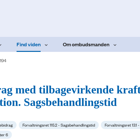
Find viden
Om ombudsmanden
.194
ag med tilbagevirkende kraft
ion. Sagsbehandlingstid
lebidrag
Forvaltningsret 115.2 - Sagsbehandlingstid
Forvaltningsret 13.1 
ter 6