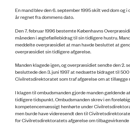
En mand blev den 6. september 1995 skilt ved dom og i de
år regnet fra dommens dato.
Den 7. februar 1996 bestemte Københavns Overpræsidiu
måneden i ægtefællebidrag til sin tidligere hustru. Man
meddelte overpræsidiet at man havde besluttet at geno
overpræsidiet sin tidligere afgørelse.
Manden klagede igen, og overpræsidiet sendte den 2. sep
besluttede den 3. juni 1997 at nedsætte bidraget til 500
Civilretsdirektoratet som traf afgørelse om at tillægge
I klagen til ombudsmanden gjorde manden gældende at a
tidligere tidspunkt. Ombudsmanden skrev i en foreløbig 
kompetencemæssigt henhørte under Civilretsdirektorate
men burde have videresendt den til Civilretsdirektorat
for Civilretsdirektoratets afgørelse om tilbagevirkende 