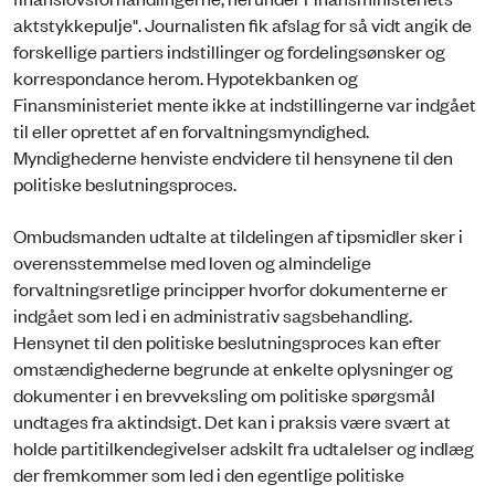
aktstykkepulje". Journalisten fik afslag for så vidt angik de
forskellige partiers indstillinger og fordelingsønsker og
korrespondance herom. Hypotekbanken og
Finansministeriet mente ikke at indstillingerne var indgået
til eller oprettet af en forvaltningsmyndighed.
Myndighederne henviste endvidere til hensynene til den
politiske beslutningsproces.
Ombudsmanden udtalte at tildelingen af tipsmidler sker i
overensstemmelse med loven og almindelige
forvaltningsretlige principper hvorfor dokumenterne er
indgået som led i en administrativ sagsbehandling.
Hensynet til den politiske beslutningsproces kan efter
omstændighederne begrunde at enkelte oplysninger og
dokumenter i en brevveksling om politiske spørgsmål
undtages fra aktindsigt. Det kan i praksis være svært at
holde partitilkendegivelser adskilt fra udtalelser og indlæg
der fremkommer som led i den egentlige politiske