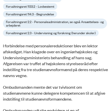
Forvaltningsret 1133.2 - Lovbestemt
Forvaltningsret 114.3 - Begrundelse
Forvaltningsret 2.2 - Personaleadministration, se også Ansættelses- og
arbejdsret
Forvaltningsret 2.3 - Undervisning og forskning (herunder skoler)
I forbindelse med personalereduktioner blev en lektor
afskediget. Han klagede over en ingeniørhøjskoles og
Undervisningsministeriets behandling af hans sag.
Afgørelsen var truffet af højskolens styrelsesråd efter
indstilling fra tre studienævnsformænd på deres respektive
nævns vegne.
Ombudsmanden mente det var tvivlsomt om
studienævnene kunne delegere kompetencen til at afgive
indstilling til studienævnsformændene.
Ombudsmanden udtalte endvidere at en af